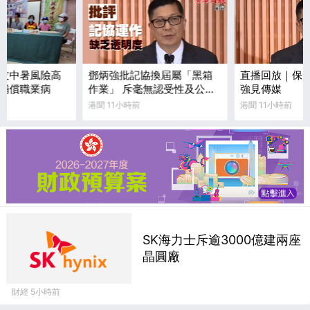
友中暑風險高
鄧炳強批記協換屆屬「黑箱
直播回放｜保
補償職業病
作業」 斥毫無認受性及公信
強見傳媒
力
港聞 11小時前
港聞 11小時前
SK海力士斥逾3000億建兩座
晶圓廠
財經 5小時前