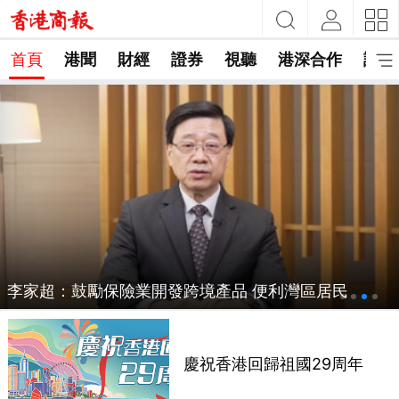
首頁
港聞
財經
證券
視聽
港深合作
評論
李家超：鼓勵保險業開發跨境產品 便利灣區居民
慶祝香港回歸祖國29周年