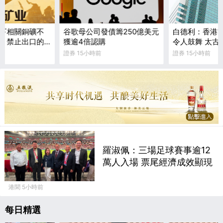
下相關銅礦不
谷歌母公司發債籌250億美元
白德利：香港
）禁止出口的
獲逾4倍認購
令人鼓舞 太古中
2%
派息增15%
證券 15小時前
證券 15小時前
羅淑佩：三場足球賽事逾12
萬人入場 票尾經濟成效顯現
港聞 5小時前
每日精選