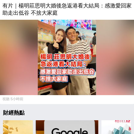
有片｜楊明莊思明大婚後急返港看大結局：感激愛回家
助走出低谷 不捨大家庭
視聽 5小時前
財經熱點