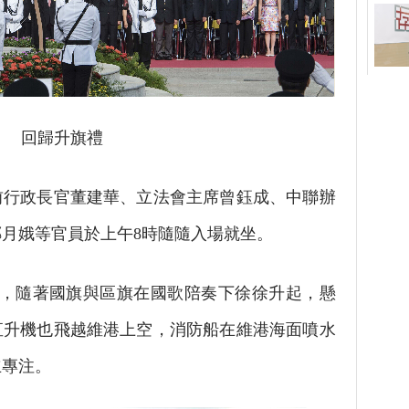
回歸升旗禮
政長官董建華、立法會主席曾鈺成、中聯辦
月娥等官員於上午8時隨隨入場就坐。
隨著國旗與區旗在國歌陪奏下徐徐升起，懸
直升機也飛越維港上空，消防船在維港海面噴水
立專注。