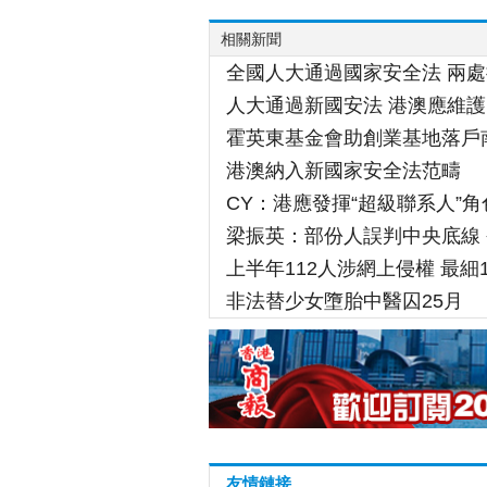
相關新聞
全國人大通過國家安全法 兩
人大通過新國安法 港澳應維
霍英東基金會助創業基地落戶
港澳納入新國家安全法范疇
CY：港應發揮“超級聯系人”角
梁振英：部份人誤判中央底線
上半年112人涉網上侵權 最細
非法替少女墮胎中醫囚25月