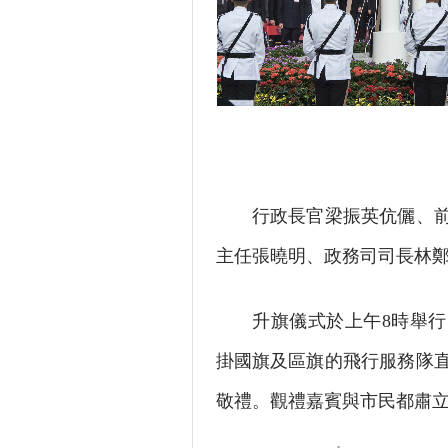
行政長官梁振英伉儷、前行
主任張曉明、政務司司長林鄭
升旗儀式於上午8時舉行，
掛國旗及區旗的飛行服務隊
敬禮。觀禮嘉賓與市民都肅