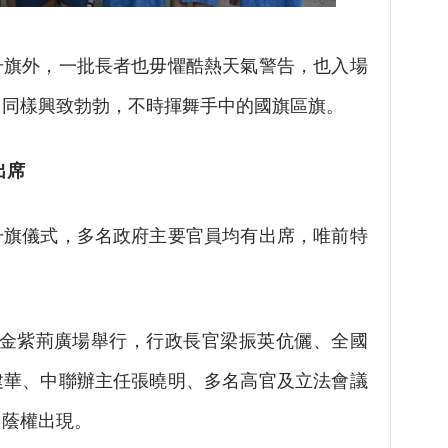
外，一批長者也毋懼酷熱天氣警告，也入場
，同樣興致勃勃，不時揮舞手中的國旗區旗。
出席
旗儀式，多名政府主要官員均有出席，唯前特
紫荊廣場舉行，行政長官梁振英伉儷、全國
建華、中聯辦主任張曉明、多名高官及立法會議
曾蔭權出現。