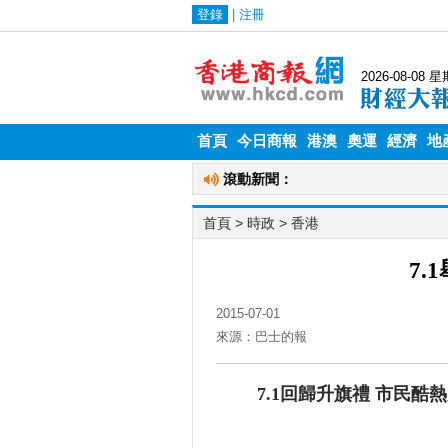
首頁
今日商報
港澳
奧運
經濟
地
首頁
>
時政
>
香港
7.
2015-07-01
來源：巴士的報
7.1回歸升旗禮 市民酷