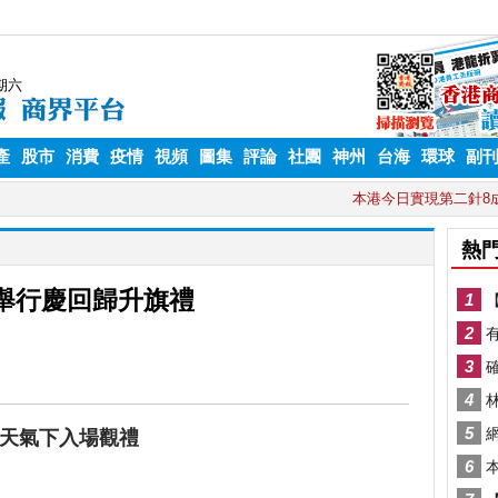
產
股市
消費
疫情
視頻
圖集
評論
社團
神州
台海
環球
副
1舉行慶回歸升旗禮
熱天氣下入場觀禮