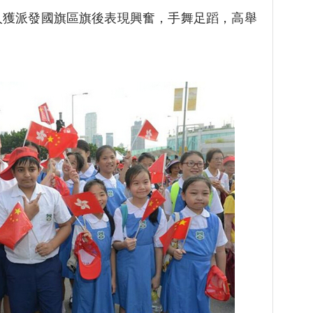
人獲派發國旗區旗後表現興奮，手舞足蹈，高舉