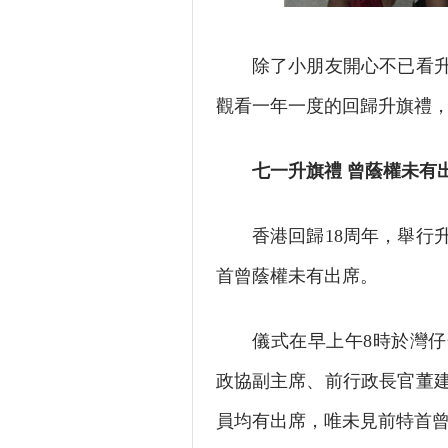
除了小朋友開心不已看升旗
觀看一年一度的回歸升旗禮
七一升旗禮 曾蔭權未有
香港回歸18周年，舉行升
首曾蔭權未有出席。
儀式在早上午8時於灣仔金
政協副主席、前行政長官董
員均有出席，唯未見前特首