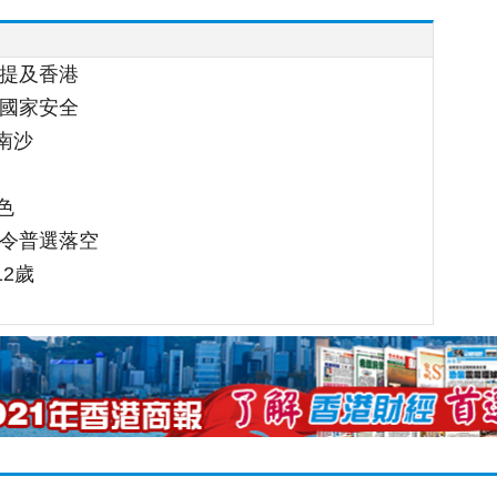
處提及香港
護國家安全
南沙
色
 令普選落空
12歲