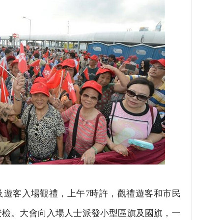
客入場觀禮，上午7時許，觀禮遊客和市民
安檢。大會向入場人士派發小型區旗及國旗，一