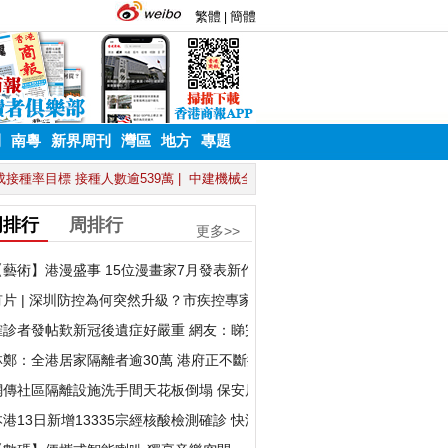
刊
南粵
新界周刊
灣區
地方
專題