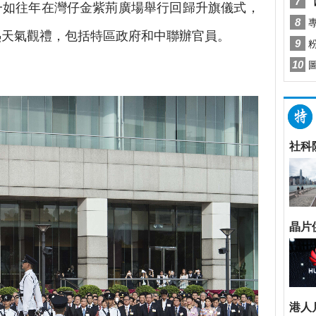
如往年在灣仔金紫荊廣場舉行回歸升旗儀式，
酷熱天氣觀禮，包括特區政府和中聯辦官員。