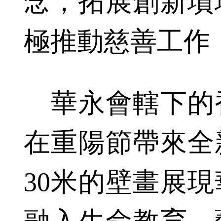
念，拓展創新墳
極推動慈善工作
華永會轄下的
在重陽節帶來全
30米的壁畫展