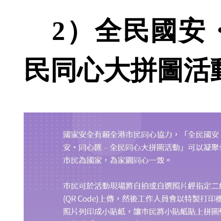
2）全民國安・
民同心大拼圖活