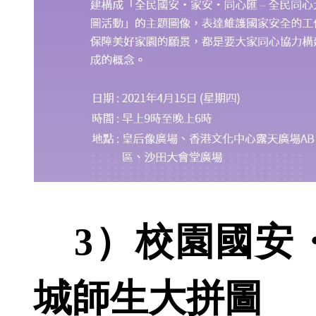
3）校園國安・
城師生大拼圖