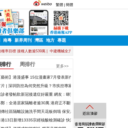
刊
南粵
新界周刊
灣區
地方
專題