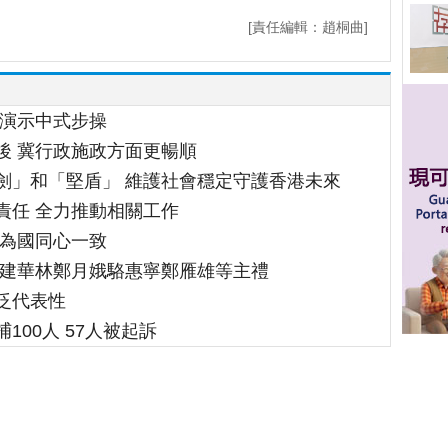
[責任編輯：趙桐曲]
開演示中式步操
後 冀行政施政方面更暢順
劍」和「堅盾」 維護社會穩定守護香港未來
責任 全力推動相關工作
民為國同心一致
董建華林鄭月娥駱惠寧鄭雁雄等主禮
泛代表性
00人 57人被起訴