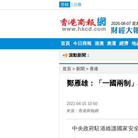
首頁
今日商報
港澳
奧運
經濟
地
首頁
>
新聞
>
香港
鄭雁雄：「一國兩制」
2021-04-15 10:50
來源：香港商報網
中央政府駐港維護國家安全