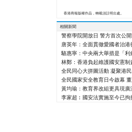
香港商報版權作品，轉載須註明出處。
相關新聞
警察學院開放日 警方首次公
唐英年：全面貫徹愛國者治港
駱惠寧：中央兩大舉措是「利
林鄭：香港負起維護國安憲制
全民同心大拼圖活動 凝聚港
全民國家安全教育日今啟幕 
黃均瑜：教育界改組更具現廣
李家超︰國安法實施至今已拘捕1