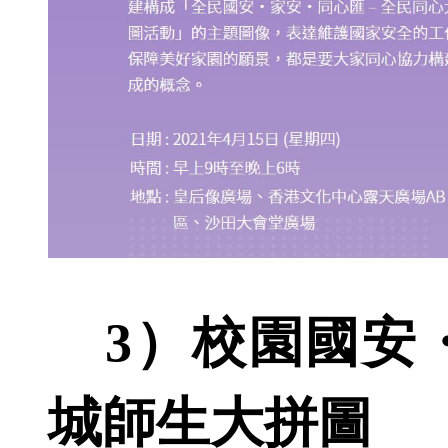
3）校園國安・
城師生大拼圖