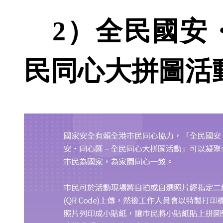
2）全民國安・
民同心大拼圖活