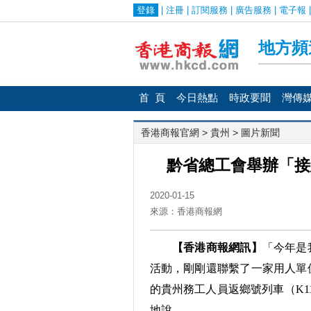
首 頁
今日熱點
時政要聞
灣傳
香港商報官網
>
貴州
> 圖片新聞
黔省總工會舉辦「接
2020-01-15
來源：香港商報網
【香港商報網訊】
「今年是
活動，剛剛還聯繫了一家用人單
的貴州務工人員返鄉號列車（K1
地說。