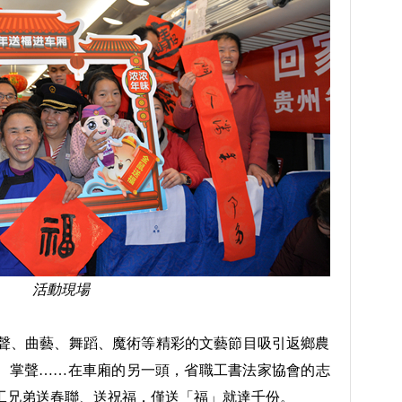
活動現場
相聲、曲藝、舞蹈、魔術等精彩的文藝節目吸引返鄉農
、掌聲……在車廂的另一頭，省職工書法家協會的志
工兄弟送春聯、送祝福，僅送「福」就達千份。