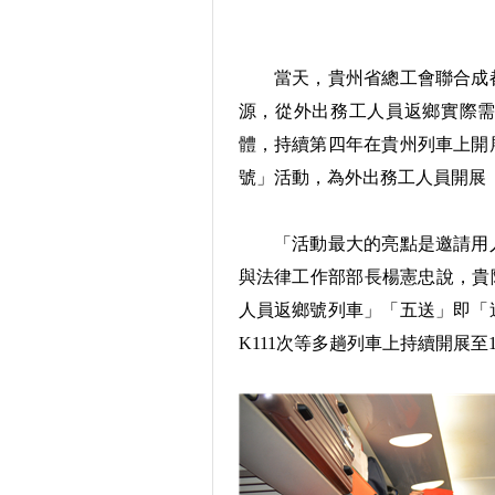
當天，貴州省總工會聯合成都
源，從外出務工人員返鄉實際
體，持續第四年在貴州列車上開
號」活動，為外出務工人員開展
「活動最大的亮點是邀請用人
與法律工作部部長楊憲忠說，貴陽
人員返鄉號列車」「五送」即「
K111次等多趟列車上持續開展至1