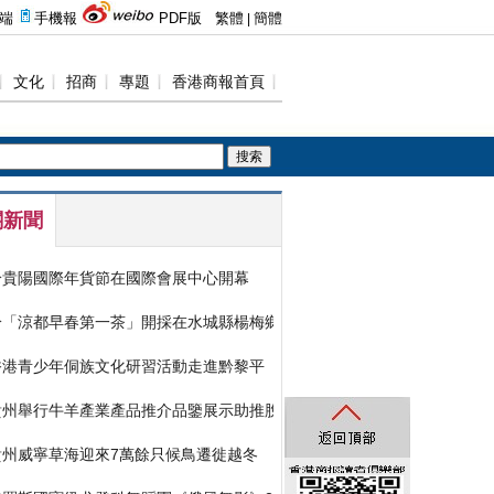
關新聞
黔貴陽國際年貨節在國際會展中心開幕
黔「涼都早春第一茶」開採在水城縣楊梅鄉舉行
香港青少年侗族文化研習活動走進黔黎平
貴州舉行牛羊產業產品推介品鑒展示助推脫貧攻堅
貴州威寧草海迎來7萬餘只候鳥遷徙越冬