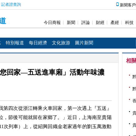
媒
特別報道
每日經濟
文化旅游
圖片新聞
相
您回家—五送進車廂」活動年味濃
我第四次從浙江轉乘火車回家，第一次遇上『五送』
位，節後可能就留在家鄉了。」近日，上海南至貴陽
11次列車）上，從紹興回織金老家過年的劉玉萬激動