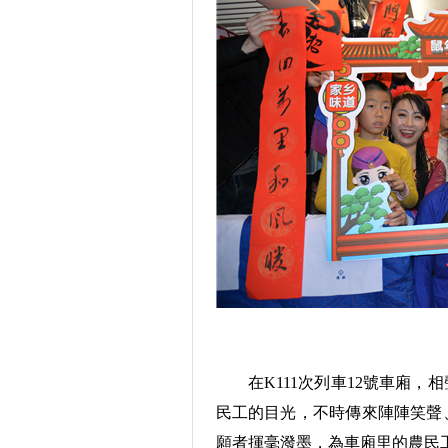
在K111次列車12號車廂，
民工的目光，不時傳來陣陣笑聲
願者揮毫潑墨，為車廂里的農民