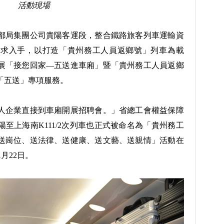
活動現場
局集團公司貴陽客運段，整合鐵路旅客列車運輸資
需求入手，以打造「貴州務工人員返鄉號」列車為載
展「接您回家—五送進車廂」暨「貴州務工人員返鄉
「五送」專項服務。
企業直接到車廂開展招聘會。」省總工會權益保障
至上海南K111/2次列車也正式被命名為「貴州務工
送崗位、送法律、送健康、送文藝、送親情」活動在
月22日。