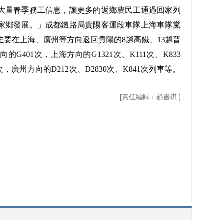
量春季務工信息，讓更多的返鄉農民工通過回家列
家鄉發展。」成都鐵路局貴陽客運段車隊上海車隊黨
要在上海、廣州等方向返回貴陽的8趟高鐵、13趟普
401次，上海方向的G1321次、K111次、K833
7次，廣州方向的D212次、D2830次、K841次列車等。
[責任編輯：趙書琪 ]