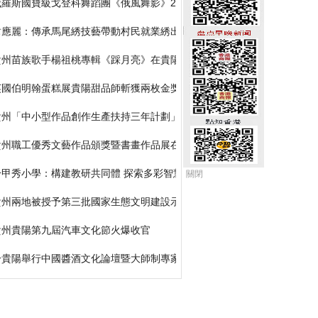
俄羅斯國寶級戈登科舞蹈團《俄風舞影》22日入黔展演
韋應麗：傳承馬尾綉技藝帶動村民就業綉出致富路
貴州苗族歌手楊祖桃專輯《踩月亮》在貴陽成功發佈
英國伯明翰蛋糕展貴陽甜品師斬獲兩枚金獎
貴州「中小型作品創作生產扶持三年計劃」圓滿落幕
貴州職工優秀文藝作品頒獎暨書畫作品展在貴陽舉行
黔甲秀小學：構建教研共同體 探索多彩智慧課堂
關閉
貴州兩地被授予第三批國家生態文明建設示範市縣稱號
貴州貴陽第九屆汽車文化節火爆收官
黔貴陽舉行中國醬酒文化論壇暨大師制專家品鑒會