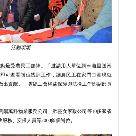
活動現場
最受農民工熱捧。「邀請用人單位到車廂里送崗
碼即可查看崗位找到工作，讓農民工在家門口實現就
做出貢獻。」省總工會權益保障與法律工作部副部長
陽萬科物業服務公司、黔靈女家政公司等10多家省
服務、安保人員等2000餘個崗位。