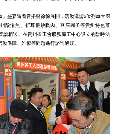
」盛宴隨着音樂聲徐徐展開，活動邀請6位列車大廚
貴州酸湯魚、折耳根炒臘肉、豆腐圓子等貴州特色菜
菜譜相送。在貴州省工會服務職工中心設立的臨時法
勞動保障、維權等問題進行諮詢解疑。