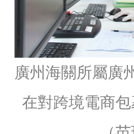
廣州海關所屬廣
在對跨境電商包
（苗