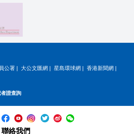
員公署
|
大公文匯網
|
星島環球網
|
香港新聞網
|
記者證查詢
聯絡我們