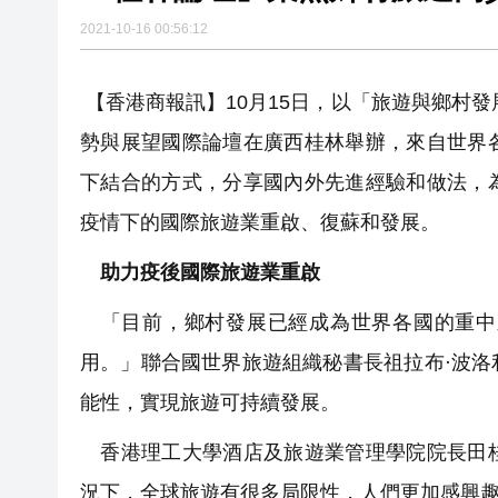
2021-10-16 00:56:12
恒隆委任蔡德粦接替盧韋柏任CEO
華僑銀行上半年純利按年增13%至
【香港商報訊】10月15日，以「旅遊與鄉村
有片｜香港夜空出現罕見漁火光
勢與展望國際論壇在廣西桂林舉辦，來自世界
下結合的方式，分享國內外先進經驗和做法，
疫情下的國際旅遊業重啟、復蘇和發展。
助力疫後國際旅遊業重啟
「目前，鄉村發展已經成為世界各國的重中
用。」聯合國世界旅遊組織秘書長祖拉布·波
能性，實現旅遊可持續發展。
香港理工大學酒店及旅遊業管理學院院長田桂
況下，全球旅遊有很多局限性，人們更加感興