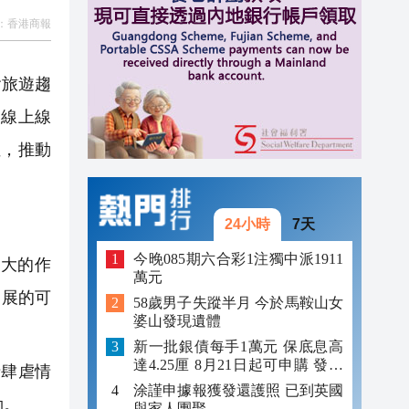
：
香港商報
13:29
13:02
會旅遊趨
12:59
過線上線
徑，推動
24小時
7天
今晚085期六合彩1注獨中派1911
大的作
萬元
發展的可
58歲男子失蹤半月 今於馬鞍山女
婆山發現遺體
新一批銀債每手1萬元 保底息高
達4.25厘 8月21日起可申購 發行
肆虐情
金額最多550億
涂謹申據報獲發還護照 已到英國
勁。
與家人團聚