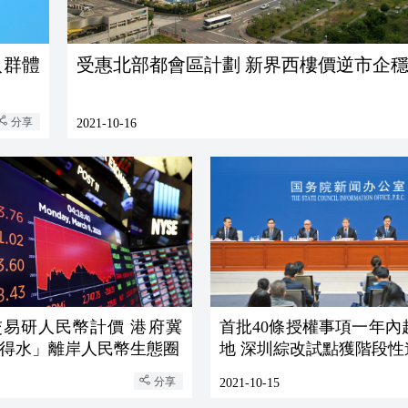
受惠北部都會區計劃 新界西樓價逆市企
分享
2021-10-16
研人民幣計價 港府冀
首批40條授權事項一年內
得水」離岸人民幣生態圈
地 深圳綜改試點獲階段
分享
2021-10-15