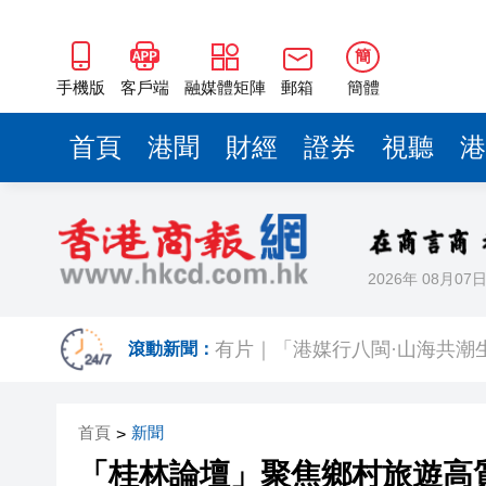
簡
手機版
客戶端
融媒體矩陣
郵箱
簡體
首頁
港聞
財經
證券
視聽
港
2026年 08月07
直播｜保安局局長鄧炳強見傳
有片｜「港媒行八閩·山海共潮
滾動新聞：
今晚啟德對戰 拜仁維拉可演
首頁
新聞
>
有片丨實力出圈！中國機器人
「桂林論壇」聚焦鄉村旅遊高
有片｜南亞裔小孩跑出馬路 3