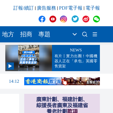
訂報/續訂
廣告服務
PDF電子報
電子報
|
|
|
地方
招商
專題
NEWS
有片丨實力出圈！中國機
器人正在「承包」英國零
售貨架
14:47
14:12
13:47
13:42
13:32