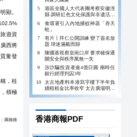
港區全國人大代表團考察安徽涇
明顯。
縣 調研紅色文化保護與非遺活態
傳承
2.5%
食環署引入內地捕蚊神器「吞天
蛙」
等旅遊資
有片〡拜仁公開訓練 變了簽名放
題 球迷滿載而歸
。廣西將
陳國基視察皇崗口岸 要求確保通
質量發
關安全與秩序萬無一失
涉詐騙投資者逾4億日圓 兩時任
銀行經理判囚3年
稱，桂
太古地產料本港寫字樓下半年負
續租租金比率收窄 太古廣場明年
區，積極
轉正
香港商報PDF
：
羅維維