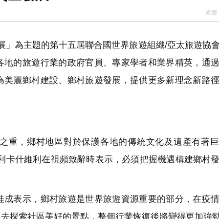
來源
 10月1日生效
41.95億坡元 中期息47坡仙
發展」為主題的第十五屆聯合國世界旅遊組織/亞太旅遊協
柱 網民：看見的人會幸運
各地的旅遊行業的政府官員、專家學者和業界精英，通
為美麗鄉村建設、鄉村旅遊發展，提供更多新理念新路
之重，鄉村地區對於保護各地的傳統文化及遺產有著巨
洛利卡什維利在視頻致辭時表示，必須把握機遇構建鄉村
成表示，鄉村旅遊是世界旅遊資源重要的部分，在疫情
趣去探索社區美好的景點，整個行業恢復後將變得更加強