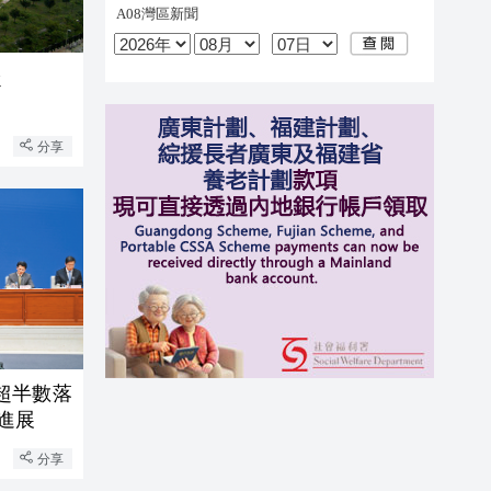
穩
分享
超半數落
性進展
分享