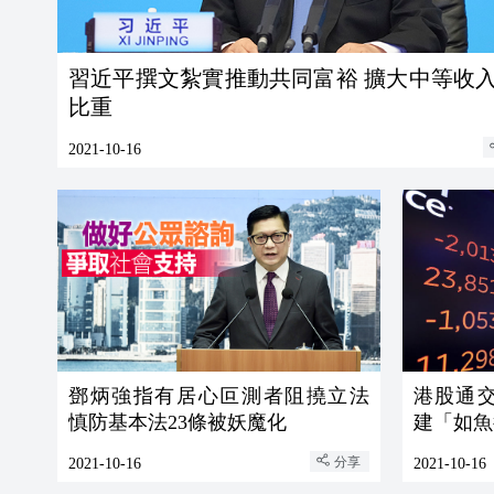
習近平撰文紮實推動共同富裕 擴大中等收入群體
比重
2021-10-16
鄧炳強指有居心叵測者阻撓立法
港股通交易
慎防基本法23條被妖魔化
建「如魚
分享
2021-10-16
2021-10-16