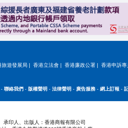
港旅遊發展局
|
香港立法會
|
香港廉政公署
|
香港申訴專
-
聯絡我們
-
版權聲明
-
法律聲明
-
廣告服務
-
網上訂報
-
承印人、出版人：香港商報有限公司