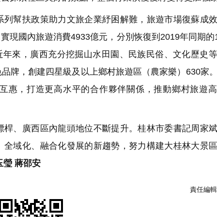
列幫扶政策助力文旅企業紓困解難，旅遊市場復蘇成效
現國內旅遊消費4933億元，分別恢復到2019年同期的10
，近年來，廣西充分挖掘山水田園、民族民俗、文化歷史
品牌，創建四星級及以上鄉村旅遊區（農家樂）630家
互惠，打造更高水平的合作夥伴關係，推動鄉村旅遊高
桿、廣西區內龍頭地位不斷提升。桂林市委書記周家斌
、全域化、融合化發展的新趨勢，努力構建大桂林大景
玉瑩 蔣邵安
責任編輯