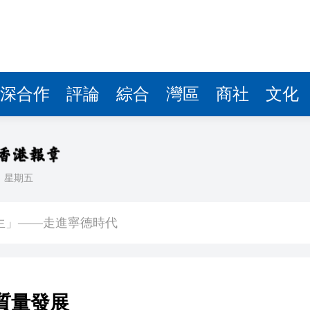
深合作
評論
綜合
灣區
商社
文化
日
星期五
媒
生」——走進寧德時代
入球騷
正在「承包」英國零售貨架
質量發展
車及時停下