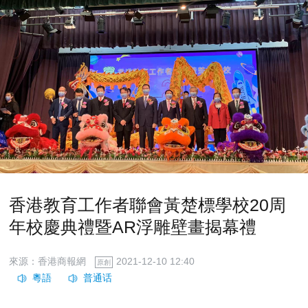
香港教育工作者聯會黃楚標學校20周
年校慶典禮暨AR浮雕壁畫揭幕禮
來源：香港商報網
2021-12-10 12:40
原創