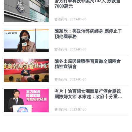
警方打擊科技罪案拘102人 涉款逾
7000萬元
香港商報
2023-03-20
陳穎欣：美政治弊病纏身 應停止干
預他國事務
香港商報
2023-03-20
陳冬出席民建聯學習貫徹全國兩會
精神宣講會
香港商報
2023-03-20
有片丨逾百婦女團體舉行酒會慶祝
國際婦女節 李家超：政府十分重視
本港婦女發展
香港商報
2023-03-20