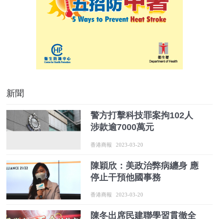
新聞
警方打擊科技罪案拘102人
涉款逾7000萬元
香港商報
2023-03-20
陳穎欣：美政治弊病纏身 應
停止干預他國事務
香港商報
2023-03-20
陳冬出席民建聯學習貫徹全