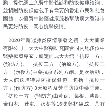
動，提供網上免費中醫義診和防疫健康諮詢，
並捐贈防疫保健包予有需要的香港市民和慈善
團體，以優質中醫藥健康服務幫助廣大香港市
民更好防疫，同心抗擊疫情。
2020年新冠肺炎疫情暴發之初，天大藥業
有限公司、天大中醫藥研究院會同內地多位中
醫藥權威專家，研定而成天大館「抗疫一方」
(預防方)、「抗疫二方」(治療方)、「抗疫三
方」(康復方)中藥抗疫系列方劑。是次活動，
天大館送贈特製防疫保健包，包括「抗疫一
方」(預防方) 3天療程及芳香防疫中藥香囊。
「抗疫一方」(預防方)由黃芪、葛根、柴胡、
金銀花、連翹、茯苓等16味藥材組成。具有