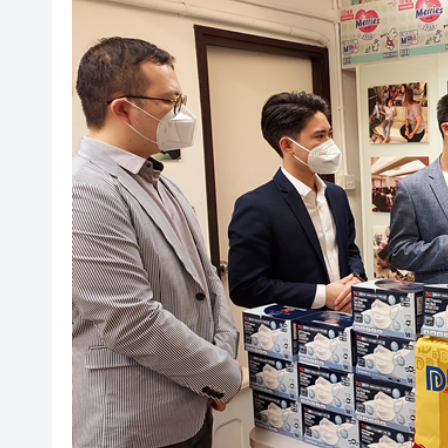
有片｜鄧炳強批記協換屆選舉無
報考熱度持續高漲 今年深圳大學
有片〡警方葵涌廣場巡查掃童黨