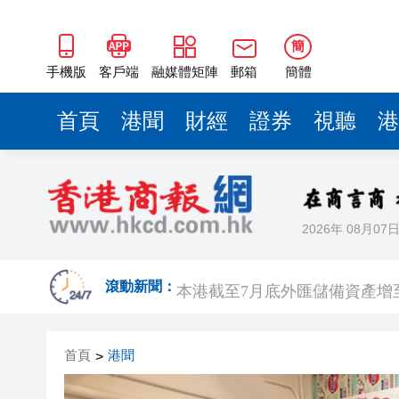
簡
手機版
客戶端
融媒體矩陣
郵箱
簡體
首頁
港聞
財經
證券
視聽
港
2026年 08月07
國家稅務總局：對境外保險收益
本港截至7月底外匯儲備資產增至
滾動新聞：
有片丨泰國校園槍擊案致7死15
首頁
港聞
>
滙豐上調香港今年GDP預測至4.
有片｜步態反常語無倫次 男旅