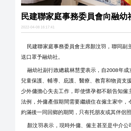
民建聯家庭事務委員會向融幼
2022-04-08 16:17:41
民建聯家庭事務委員會主席顏汶羽，聯同副主
送口罩予融幼社。
融幼社副行政總裁林慧雯表示，自2008年成
兒童保護、輔導、庇護、醫療、教育和物資支援
少外傭擔心失去工作，即使懷孕都不願告知僱
法例，外傭產假期間需要繼續住在僱主家中，
約滿後一同回鄉的期間，只有托朋友或其伴侶
顏汶羽表示，現時外傭、僱主甚至是中介公司