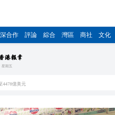
深合作
評論
綜合
灣區
商社
文化
日
星期五
徵稅並非新政策 無需過度解讀
4478億美元
傷 槍手為初中生 在教室飲彈身亡
5%
客內褲藏2包冰毒 闖關西九龍被截