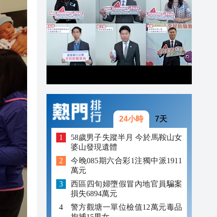
17:06
17:04
16:46
24小時
7天
58歲男子失蹤半月 今於馬鞍山女
婆山發現遺體
今晚085期六合彩1注獨中派1911
萬元
西區四旬婦墮假冒內地官員騙案
損失6894萬元
警方觀塘一單位檢值12萬元毒品
拘捕15男女