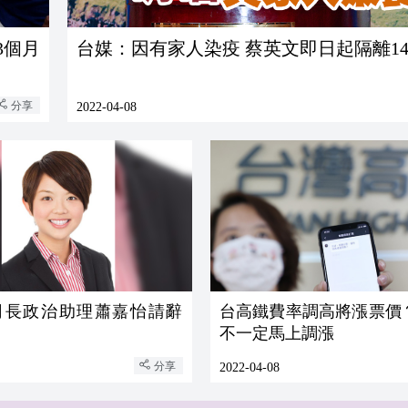
3個月
台媒：因有家人染疫 蔡英文即日起隔離1
分享
2022-04-08
司長政治助理蕭嘉怡請辭
台高鐵費率調高將漲票價
不一定馬上調漲
分享
2022-04-08