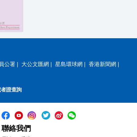
員公署
|
大公文匯網
|
星島環球網
|
香港新聞網
|
記者證查詢
聯絡我們