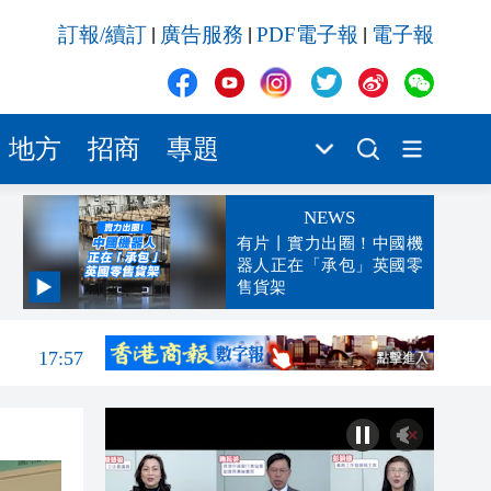
訂報/續訂
廣告服務
PDF電子報
電子報
|
|
|
地方
招商
專題
NEWS
有片丨實力出圈！中國機
器人正在「承包」英國零
售貨架
18:01
17:57
17:13
17:11
17:09