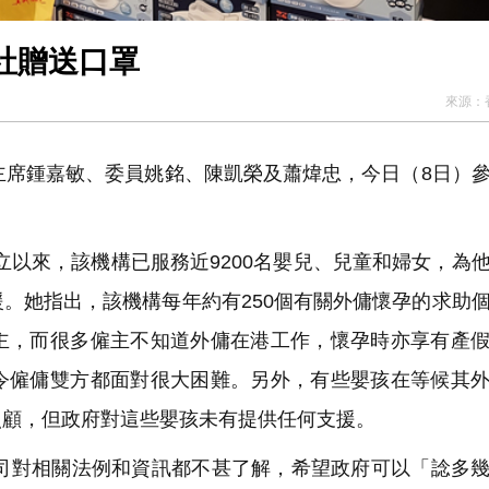
社贈送口罩
來源：
席鍾嘉敏、委員姚銘、陳凱榮及蕭煒忠，今日（8日）
立以來，該機構已服務近9200名嬰兒、兒童和婦女，為
。她指出，該機構每年約有250個有關外傭懷孕的求助
主，而很多僱主不知道外傭在港工作，懷孕時亦享有產
令僱傭雙方都面對很大困難。另外，有些嬰孩在等候其
照顧，但政府對這些嬰孩未有提供任何支援。
對相關法例和資訊都不甚了解，希望政府可以「諗多幾