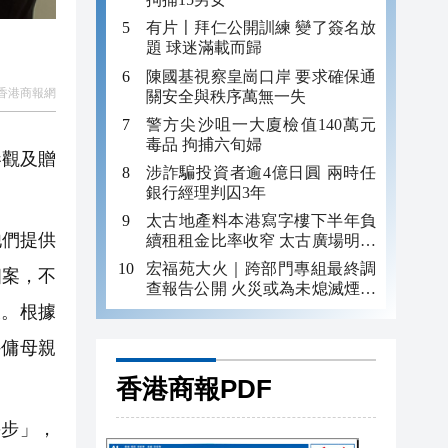
有片〡拜仁公開訓練 變了簽名放
題 球迷滿載而歸
陳國基視察皇崗口岸 要求確保通
香港商報網
關安全與秩序萬無一失
警方尖沙咀一大廈檢值140萬元
毒品 拘捕六旬婦
參觀及贈
涉詐騙投資者逾4億日圓 兩時任
銀行經理判囚3年
太古地產料本港寫字樓下半年負
他們提供
續租租金比率收窄 太古廣場明年
轉正
宏福苑大火｜跨部門專組最終調
個案，不
查報告公開 火災或為未熄滅煙頭
引發
假。根據
外傭母親
香港商報PDF
步」，