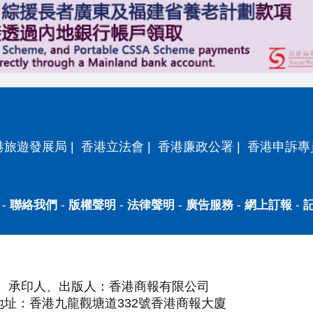
港旅遊發展局
|
香港立法會
|
香港廉政公署
|
香港申訴專
-
聯絡我們
-
版權聲明
-
法律聲明
-
廣告服務
-
網上訂報
-
承印人、出版人：香港商報有限公司
地址：香港九龍觀塘道332號香港商報大廈