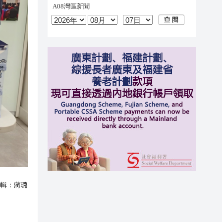
輯：
蔣璐