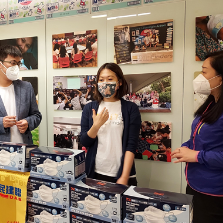
認受性 警告若涉危害國安「後果自負」
錄取457名港澳台僑生
 網民：掃埋班賣書仔