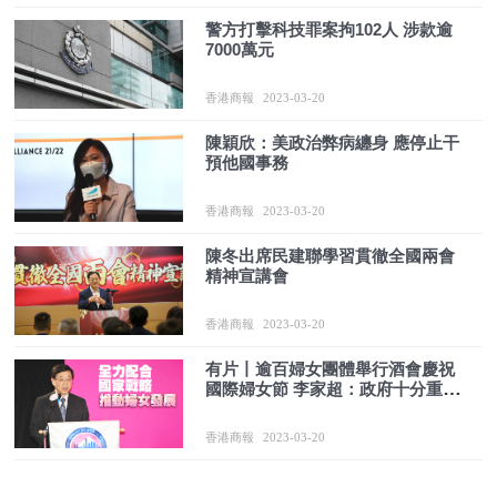
警方打擊科技罪案拘102人 涉款逾
7000萬元
香港商報
2023-03-20
陳穎欣：美政治弊病纏身 應停止干
預他國事務
香港商報
2023-03-20
陳冬出席民建聯學習貫徹全國兩會
精神宣講會
香港商報
2023-03-20
有片丨逾百婦女團體舉行酒會慶祝
國際婦女節 李家超：政府十分重視
本港婦女發展
香港商報
2023-03-20