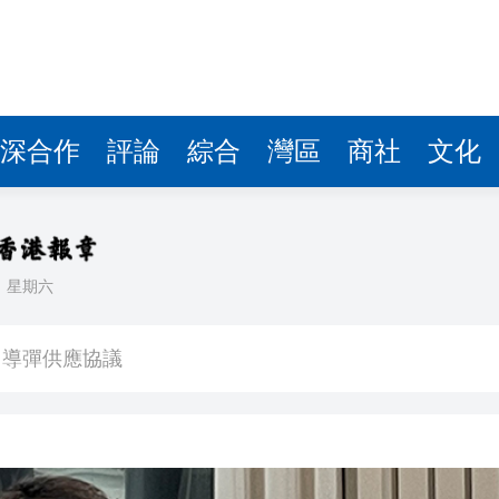
深合作
評論
綜合
灣區
商社
文化
日
星期六
：盼《功夫女足》觀眾看得開心
」導彈供應協議
班車次取消
400萬
映】周星馳：因時間調整 未能製作粵語版 對此深表遺憾