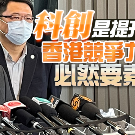
署：死者曾投訴樓上狗隻噪音 6月已批准調遷
關閉消毒明早重開
有片丨《功夫女足》將登香港銀幕 周星馳率團隊造勢 劉嘉玲迪麗熱巴等驚喜現身