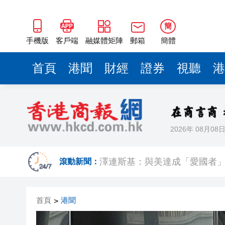
簡
手機版
客戶端
融媒體矩陣
郵箱
簡體
首頁
港聞
財經
證券
視聽
港
2026年 08月08
有片丨迪麗熱巴跟星爺學粵語
澤連斯基：與美達成「愛國者
滾動新聞：
​港航快運取消多班航班 高鐵8
首頁
港聞
>
今晚六合彩頭獎半注中 下期多寶
有片丨【《功夫女足》香港將上