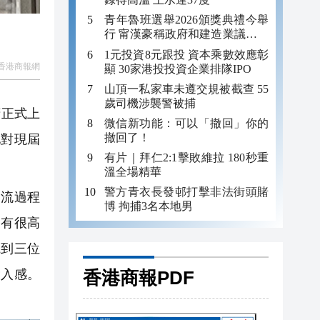
青年魯班選舉2026頒獎典禮今舉
行 甯漢豪稱政府和建造業議會做
好培訓工作
1元投資8元跟投 資本乘數效應彰
香港商報網
顯 30家港投投資企業排隊IPO
山頂一私家車未遵交規被截查 55
歲司機涉襲警被捕
府正式上
微信新功能：可以「撤回」你的
撤回了！
他對現屆
有片｜拜仁2:1擊敗維拉 180秒重
溫全場精華
警方青衣長發邨打擊非法街頭賭
流過程
博 拘捕3名本地男
，有很高
聽到三位
香港商報PDF
投入感。