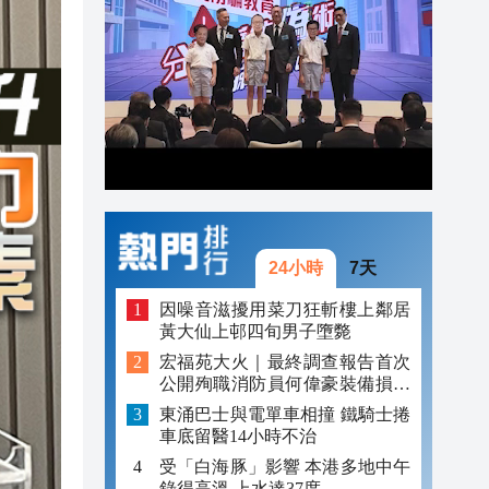
21:04
20:52
20:34
24小時
7天
因噪音滋擾用菜刀狂斬樓上鄰居
黃大仙上邨四旬男子墮斃
宏福苑大火｜最終調查報告首次
公開殉職消防員何偉豪裝備損毀
照片
東涌巴士與電單車相撞 鐵騎士捲
車底留醫14小時不治
受「白海豚」影響 本港多地中午
錄得高溫 上水達37度