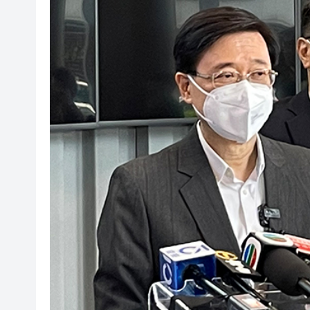
黃大仙企圖謀殺及自殺案 房屋
屏山天水圍泳池現嘔吐物 暫時