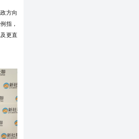
政方向
舉例指，
快及更直