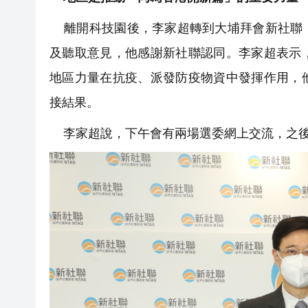
離開科技園後，李家超轉到大埔拜會新社聯，
及聽取意見，他感謝新社聯認同。李家超表示
地區力量在抗疫、派發防疫物資中發揮作用，
接結果。
李家超說，下午會有兩場選委網上交流，之後