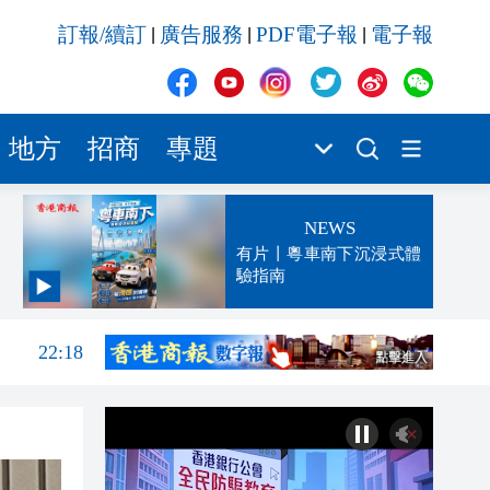
訂報/續訂
廣告服務
PDF電子報
電子報
|
|
|
地方
招商
專題
NEWS
有片丨粵車南下沉浸式體
驗指南
22:28
22:18
22:15
21:55
21:25