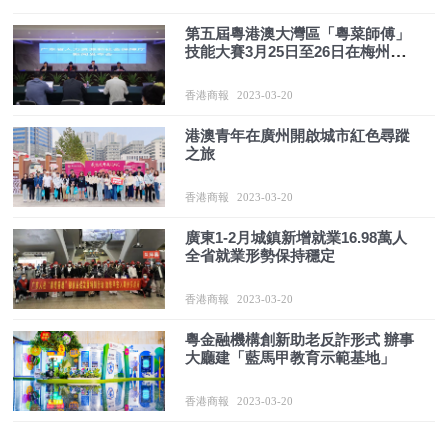
第五屆粵港澳大灣區「粵菜師傅」
技能大賽3月25日至26日在梅州舉
辦
香港商報
2023-03-20
港澳青年在廣州開啟城市紅色尋蹤
之旅
香港商報
2023-03-20
廣東1-2月城鎮新增就業16.98萬人
全省就業形勢保持穩定
香港商報
2023-03-20
粵金融機構創新助老反詐形式 辦事
大廳建「藍馬甲教育示範基地」
香港商報
2023-03-20