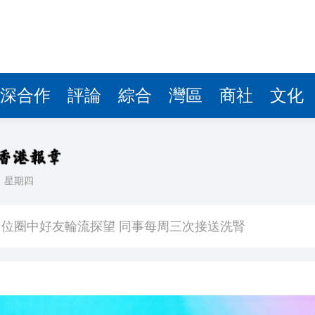
深合作
評論
綜合
灣區
商社
文化
日
星期四
合平台 共建科學智能開放生態
位圈中好友輪流探望 同事每周三次接送洗腎
通關安全與秩序萬無一失
球迷滿載而歸
子陪伴至最後一刻 家人冀低調處理後事