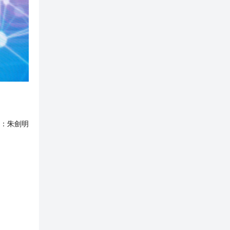
：
朱劍明