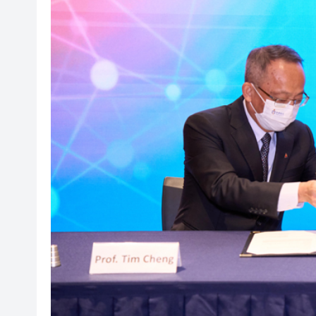
工銀亞洲完成首筆LNG跨境通
有片丨新蒲崗唐樓樓梯間驚現群
太古地產料本港寫字樓下半年負