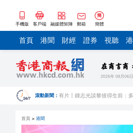
簡
手機版
客戶端
融媒體矩陣
郵箱
簡體
首頁
港聞
財經
證券
視聽
港
2026年 08月06
晶泰科技發布全球首個AI4S綜
有片丨鍾志光談黎彼得生前：多
滾動新聞：
陳國基視察皇崗口岸 要求確保
首頁
港聞
>
拜仁公開訓練 變咗簽名放題 
有片｜黎彼得離世未留遺言 兒