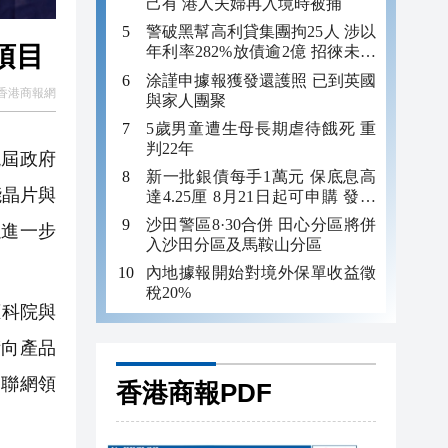
己有 港人夫婦再入境時被捕
警破黑幫高利貸集團拘25人 涉以
項目
年利率282%放債逾2億 招徠未成
年追數
涂謹申據報獲發還護照 已到英國
香港商報網
與家人團聚
5歲男童遭生母長期虐待餓死 重
判22年
屆政府
新一批銀債每手1萬元 保底息高
能晶片與
達4.25厘 8月21日起可申購 發行
金額最多550億
沙田警區8·30合併 田心分區將併
以進一步
入沙田分區及馬鞍山分區
內地據報開始對境外保單收益徵
稅20%
應科院與
術向產品
物聯網領
香港商報PDF