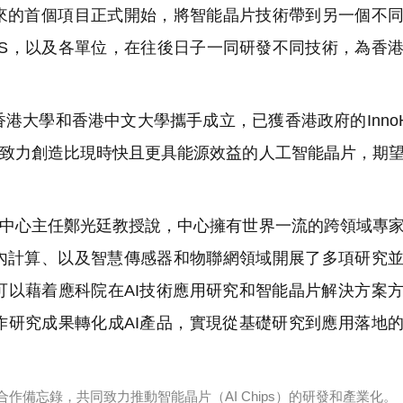
的首個項目正式開始，將智能晶片技術帶到另一個不同
SS，以及各單位，在往後日子一同研發不同技術，為香
港大學和香港中文大學攜手成立，已獲香港政府的Inno
中心致力創造比現時快且更具能源效益的人工智能晶片，期
SS中心主任鄭光廷教授說，中心擁有世界一流的跨領域專
內計算、以及智慧傳感器和物聯網領域開展了多項研究
可以藉着應科院在AI技術應用研究和智能晶片解決方案
作研究成果轉化成AI產品，實現從基礎研究到應用落地
作備忘錄，共同致力推動智能晶片（AI Chips）的研發和產業化。