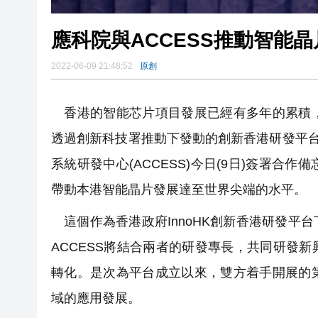
應科院與ACCESS推動智能晶
2022-06-09 21:48:52
原創
香港的智能芯片項目發展已經有多年的累積，
透過創新科技署推動下發動的創新香港研發平台(I
系統研發中心(ACCESS)今日(9日)簽署
帶動本港智能晶片發展達至世界尖端的水平。
這個作為香港政府InnoHK創新香港研發平
ACCESS將結合兩者的研發專長，共同研發
轉化。是次為平台成立以來，雙方着手開展的
域的應用發展。