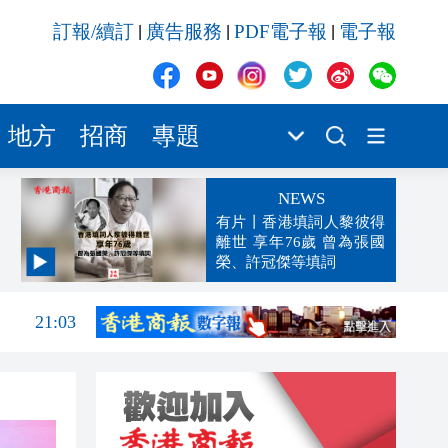
訂報/續訂
廣告服務
PDF電子報
電子報
|
|
|
地方
招商
專題
NEWS
有片丨香港填詞人黎彼得
離世 享年76歲 曾為張國
榮、許冠傑等填詞
21:05
21:03
20:50
20:32
20:14