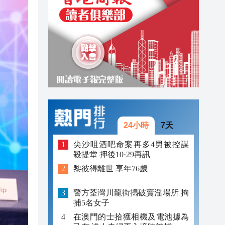
20:02
19:33
19:15
24小時
7天
尖沙咀酒吧命案再多4男被控謀
殺提堂 押後10·29再訊
黎彼得離世 享年76歲
警方荃灣川龍街搗破賣淫場所 拘
捕5名女子
在澳門的士拾獲相機及電池據為