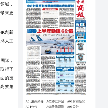
領域，
港帶來更
HK創新
望將人工
家團隊，
並取得了
方面的技
的高效創