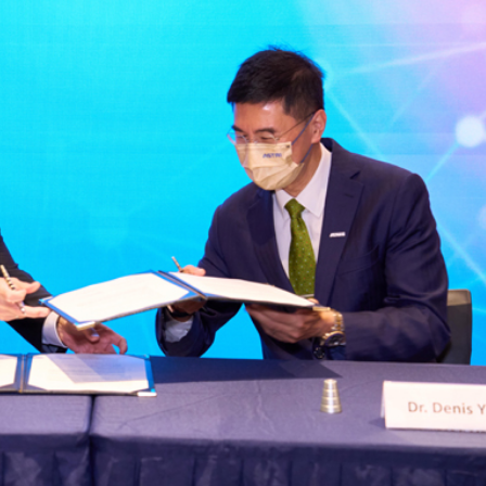
人民幣結算交易 結算周期由數日縮減至分鐘計算
鼠亂舞 網友調侃是「新蒲崗老鼠樂園」
續租租金比率收窄 太古廣場明年轉正