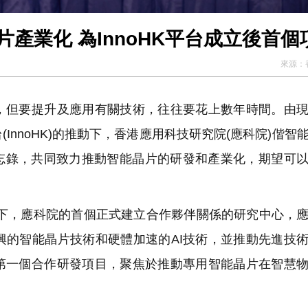
片產業化 為InnoHK平台成立後首個
來源：
但要提升及應用有關技術，往往要花上數年時間。由現
nnoHK)的推動下，香港應用科技研究院(應科院)偕智
合作備忘錄，共同致力推動智能晶片的研發和產業化，期望可
台下，應科院的首個正式建立合作夥伴關係的研究中心，
新興的智能晶片技術和硬體加速的AI技術，並推動先進技
第一個合作研發項目，聚焦於推動專用智能晶片在智慧