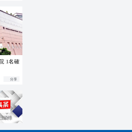
院 1名確
分享