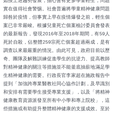
如按上述趨勢發展，擔心會有更多學童輕生，問題
實在值得社會警惕。社會普遍將學童精神健康問題
歸咎於疫情，但事實上早在疫情爆發之前，輕生個
案已非常嚴峻。根據兒童死亡個案檢討委員會發表
的最新報告，發現2016年至2018年期間，有59人
死於自殺，佔整體259宗死亡個案超過兩成，是有
調查以來最嚴重的情況。由此可見，政府目前以歷
奇、團隊及解難訓練促進學生的抗逆力、提高教師
對精神健康的關注等措施並不能釜底抽薪地滿足學
生精神健康的需要。行政長官李家超在施政報告中
提到「加強跨專業醫教社同心協作計劃，及早識別
和安排有需要學生接受專業支援」，以及「將精神
健康教育資源派發至所有中小學和專上院校」，這
些措施或有助提升整體精神健康的支援成效。至於