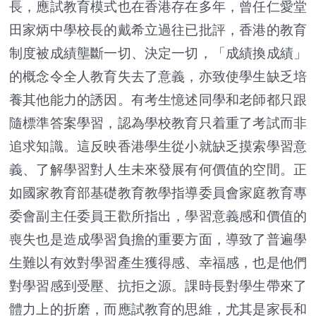
長，應試教育模式也在香港存在多年，曾任仁愛堂
田家炳中學校長的戴希立過往已批評，香港的教育
制度被成績壟斷一切、決定一切，「成績換成績」
的概念令全人教育失去了意義，亦致使學生缺乏培
養其他能力的誘因。有考生憶述同學和老師都只跟
隨標準答案學習，認為學校教育只着重了考試而非
追求知識。這反映香港學生從小就缺乏摸索學習意
義、了解學習對人生未來發展有何價值的空間。正
如國家教育部基礎教育教學指導委員會家庭教育專
委會副主任委員王歡所指出，學習意義感和價值的
喪失也是造成學習負擔的重要方面，導致了普遍學
生難以有效對學習產生獲得感、幸福感，也是他們
對學習感到受壓、抗拒之源。課時長對學生帶來了
體力上的折磨，而應試教育的思維，尤其是家長和