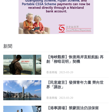
新聞
【海峽觀察】恢復兩岸直航航點 再
創「柳暗花明」契機
香港商報
2023-03-20
【民意建言】發揮青年力量 齊向世
界「講故」
香港商報
2023-03-20
【港事講場】禁蒙面法仍須保留