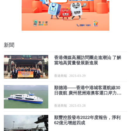
新聞
香港傳媒高層訪問團走進潮汕 了解
當地高質量發展新進展
香港商報
2023-03-29
順德港——香港中港城客運航線30
日復航 廣州琶洲港澳客運口岸力爭
在春交會前開航
香港商報
2023-03-28
順豐控股發布2022年度報告，淨利
62億元增超四成