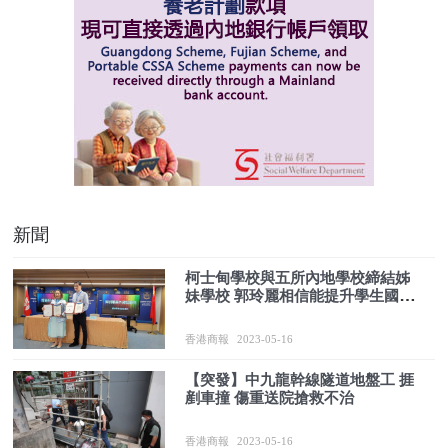
新聞
柯士甸學校與五所內地學校締結姊
妹學校 郭玲麗相信能提升學生國民
身份認同感
香港商報
2023-05-16
【突發】中九龍幹線隧道地盤工 捱
剷車撞 傷重送院搶救不治
香港商報
2023-05-16