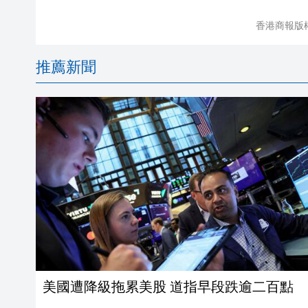
香港商報版
推薦新聞
美國遭降級拖累美股 道指早段跌逾二百點