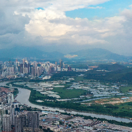
程式賬戶
品 便利灣區居民