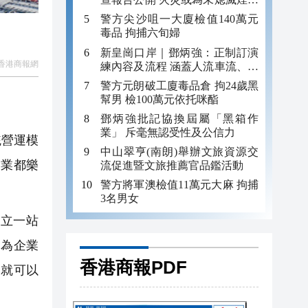
引發
警方尖沙咀一大廈檢值140萬元
毒品 拘捕六旬婦
新皇崗口岸｜鄧炳強：正制訂演
香港商報網
練內容及流程 涵蓋人流車流、緊
急應變等
警方元朗破工廈毒品倉 拘24歲黑
幫男 檢100萬元依托咪酯
鄧炳強批記協換屆屬「黑箱作
業」 斥毫無認受性及公信力
統營運模
中山翠亨(南朗)舉辦文旅資源交
企業都樂
流促進暨文旅推薦官品鑑活動
警方將軍澳檢值11萬元大麻 拘捕
3名男女
立一站
，為企業
香港商報PDF
」就可以