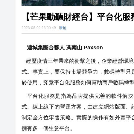
【芒果動聽財經台】平台化服
2023-08-02 23:00:49
原創
連城集團合夥人 馮南山 Paxson
經歷疫情三年帶來的衝擊之後，企業經營環境
式。事實上，要保持市場競爭力，數碼轉型只
於使用，究竟平台化服務如何幫助商戶數碼轉型
平台化服務是指為品牌提供完善的軟件解決
式、線上線下的營運方案，由建立網站版面、
制定全方位零售策略。實際的操作有如外賣平
擁有多一個生意平台。