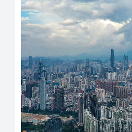
叔」黎彼得
入境處反非法勞工行動拘12人
社署籲市民提防偽冒社署通訊
李家超：鼓勵保險業開發跨境產