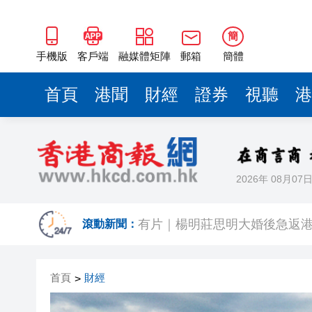
簡
手機版
客戶端
融媒體矩陣
郵箱
簡體
首頁
港聞
財經
證券
視聽
港
2026年 08月07
有片｜拜仁2:1擊
有片｜楊明莊思明大婚後急返港
滾動新聞：
羅淑佩：三場足球賽事逾12萬
首頁
財經
>
SK海力士斥逾3000億建兩座晶
有片丨【《愛回家》迎大結局】