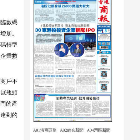
臨數碼
本增加。
數碼轉型
了企業數
商戶不
發展瓶頸
門的產
金達到的