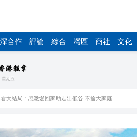
深合作
評論
綜合
灣區
商社
文化
日
星期五
敗維拉 180秒重溫全場精華
看大結局：感激愛回家助走出低谷 不捨大家庭
人入場 票尾經濟成效顯現
圓廠
銀髮男團「大四喜」：十年深厚情誼 有歡亦有淚 緬懷