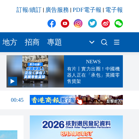
訂報/續訂
廣告服務
PDF電子報
電子報
|
|
|
地方
招商
專題
NEWS
有片丨實力出圈！中國機
器人正在「承包」英國零
售貨架
04:29
00:45
00:26
00:16
「豹
23:58