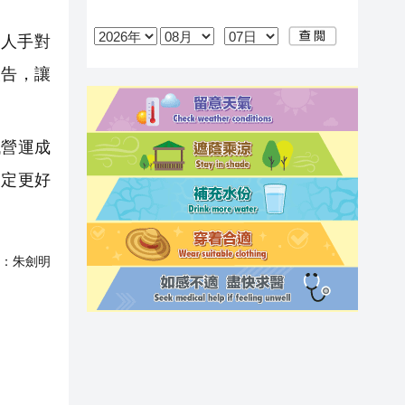
人手對
報告，讓
營運成
擬定更好
：
朱劍明