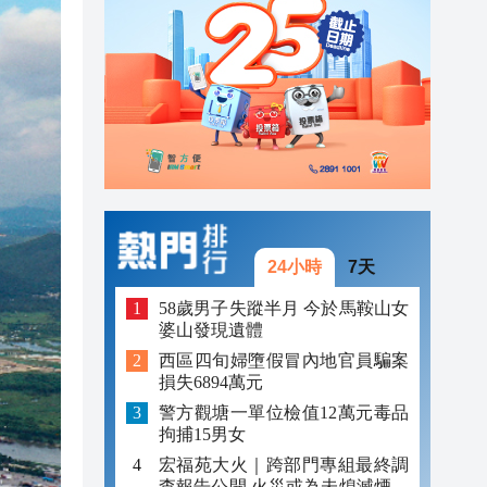
23:45
23:38
23:29
24小時
7天
58歲男子失蹤半月 今於馬鞍山女
婆山發現遺體
西區四旬婦墮假冒內地官員騙案
損失6894萬元
警方觀塘一單位檢值12萬元毒品
拘捕15男女
宏福苑大火｜跨部門專組最終調
查報告公開 火災或為未熄滅煙頭