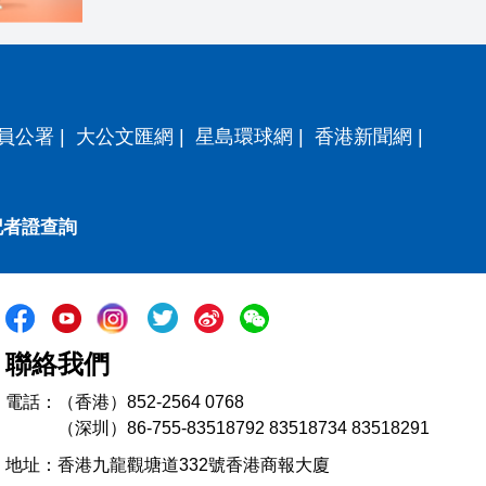
員公署
|
大公文匯網
|
星島環球網
|
香港新聞網
|
記者證查詢
聯絡我們
電話：（香港）852-2564 0768
（深圳）86-755-83518792 83518734 83518291
地址：香港九龍觀塘道332號香港商報大廈