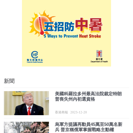
新聞
美國科羅拉多州最高法院裁定特朗
普喪失州內初選資格
香港商報
2023-12-20
烏軍方提議再動員45萬至50萬名新
兵 普京稱俄軍掌握戰略主動權