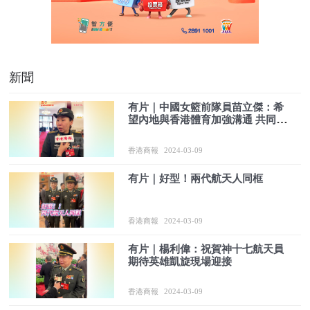
新聞
有片｜中國女籃前隊員苗立傑：希
望內地與香港體育加強溝通 共同進
步
香港商報
2024-03-09
有片｜好型！兩代航天人同框
香港商報
2024-03-09
有片｜楊利偉：祝賀神十七航天員
期待英雄凱旋現場迎接
香港商報
2024-03-09