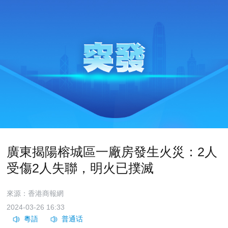
廣東揭陽榕城區一廠房發生火災：2人
受傷2人失聯，明火已撲滅
來源：香港商報網
2024-03-26 16:33