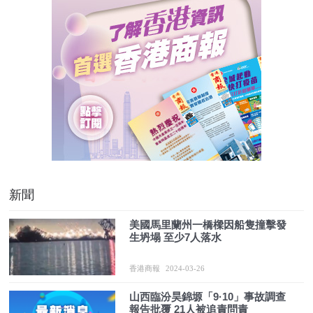
新聞
美國馬里蘭州一橋樑因船隻撞擊發
生坍塌 至少7人落水
香港商報
2024-03-26
山西臨汾昊錦塬「9·10」事故調查
報告批覆 21人被追責問責