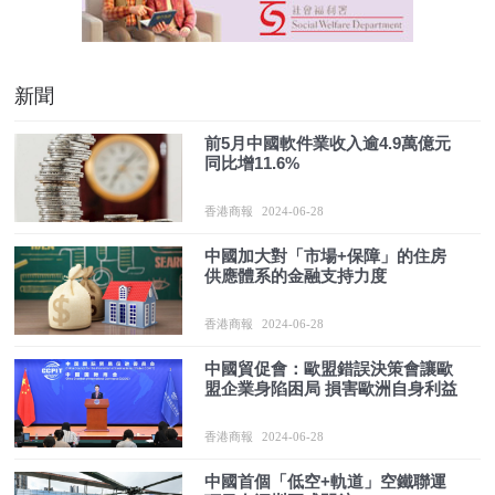
新聞
前5月中國軟件業收入逾4.9萬億元
同比增11.6%
香港商報
2024-06-28
中國加大對「市場+保障」的住房
供應體系的金融支持力度
香港商報
2024-06-28
中國貿促會：歐盟錯誤決策會讓歐
盟企業身陷困局 損害歐洲自身利益
香港商報
2024-06-28
中國首個「低空+軌道」空鐵聯運