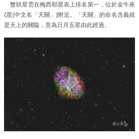
蟹狀星雲在梅西耶星表上排名第一，位於金牛座
ζ星(中文名「天關」)附近。「天關」的命名含義就
是天上的關隘，意為日月五星由此經過。