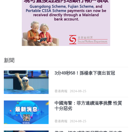
新聞
3分49秒58！孫楊拿下復出首冠
香港商報
2024-08-25
中國海警：菲方連續滋事挑釁 性質
十分惡劣
香港商報
2024-08-25