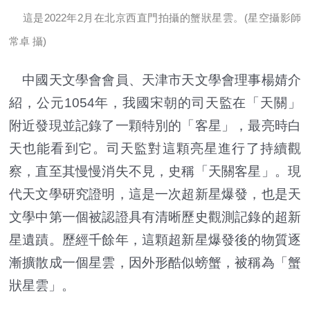
這是2022年2月在北京西直門拍攝的蟹狀星雲。(星空攝影師
常卓 攝)
中國天文學會會員、天津市天文學會理事楊婧介
紹，公元1054年，我國宋朝的司天監在「天關」
附近發現並記錄了一顆特別的「客星」，最亮時白
天也能看到它。司天監對這顆亮星進行了持續觀
察，直至其慢慢消失不見，史稱「天關客星」。現
代天文學研究證明，這是一次超新星爆發，也是天
文學中第一個被認證具有清晰歷史觀測記錄的超新
星遺蹟。歷經千餘年，這顆超新星爆發後的物質逐
漸擴散成一個星雲，因外形酷似螃蟹，被稱為「蟹
狀星雲」。