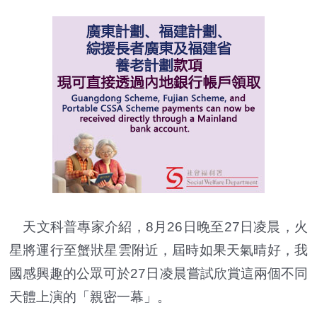
天文科普專家介紹，8月26日晚至27日凌晨，火
星將運行至蟹狀星雲附近，屆時如果天氣晴好，我
國感興趣的公眾可於27日凌晨嘗試欣賞這兩個不同
天體上演的「親密一幕」。