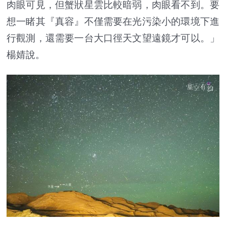
肉眼可見，但蟹狀星雲比較暗弱，肉眼看不到。要
想一睹其『真容』不僅需要在光污染小的環境下進
行觀測，還需要一台大口徑天文望遠鏡才可以。」
楊婧說。