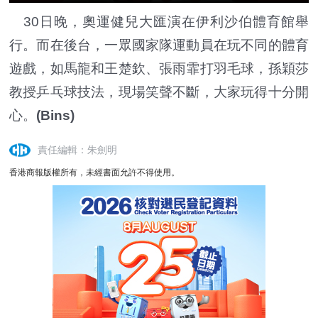
30日晚，奧運健兒大匯演在伊利沙伯體育館舉
行。而在後台，一眾國家隊運動員在玩不同的體育
遊戲，如馬龍和王楚欽、張雨霏打羽毛球，孫穎莎
教授乒乓球技法，現場笑聲不斷，大家玩得十分開
心。
(Bins)
責任編輯：朱劍明
香港商報版權所有，未經書面允許不得使用。