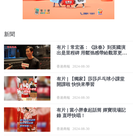
新聞
有片丨常宏基：《詠春》到英國演
出是里程碑 用鬆弛感帶給觀眾更好
體驗
香港商報
2024-08-30
有片 | 【獨家】莎莎乒乓球小課堂
開課啦 快快來學習
香港商報
2024-08-30
有片 | 當小胖拿起話筒 嬋寶現場記
錄 直呼快唱！
香港商報
2024-08-30