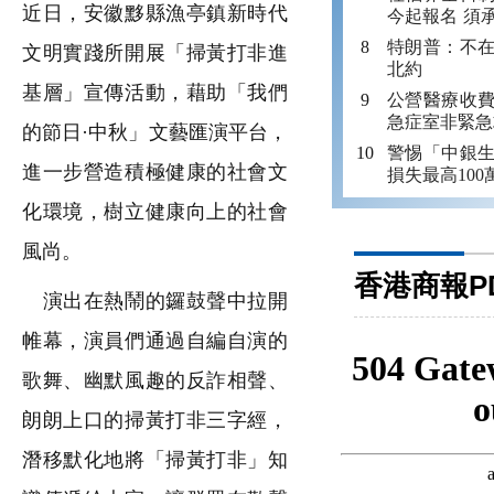
近日，安徽黟縣漁亭鎮新時代
今起報名 須
至少三年
特朗普：不
文明實踐所開展「掃黃打非進
北約
基層」宣傳活動，藉助「我們
公營醫療收
急症室非緊急
的節日·中秋」文藝匯演平台，
警惕「中銀
進一步營造積極健康的社會文
損失最高100
化環境，樹立健康向上的社會
風尚。
香港商報P
演出在熱鬧的鑼鼓聲中拉開
帷幕，演員們通過自編自演的
歌舞、幽默風趣的反詐相聲、
朗朗上口的掃黃打非三字經，
潛移默化地將「掃黃打非」知