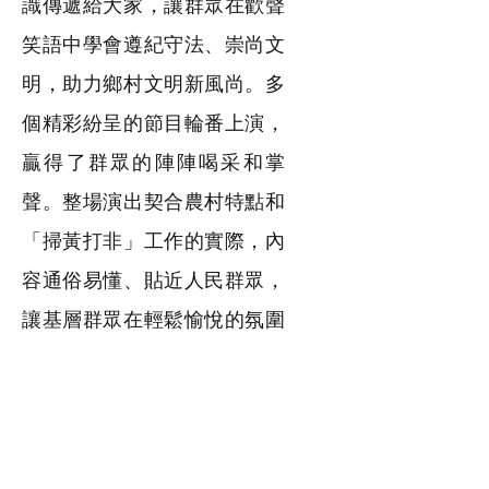
識傳遞給大家，讓群眾在歡聲
笑語中學會遵紀守法、崇尚文
明，助力鄉村文明新風尚。多
個精彩紛呈的節目輪番上演，
贏得了群眾的陣陣喝采和掌
聲。整場演出契合農村特點和
「掃黃打非」工作的實際，內
容通俗易懂、貼近人民群眾，
讓基層群眾在輕鬆愉悅的氛圍
中掌握了「黃」與「非」的辨
別方法。
在演出現場，文明實踐所志
願者向群眾發放宣傳單，面對