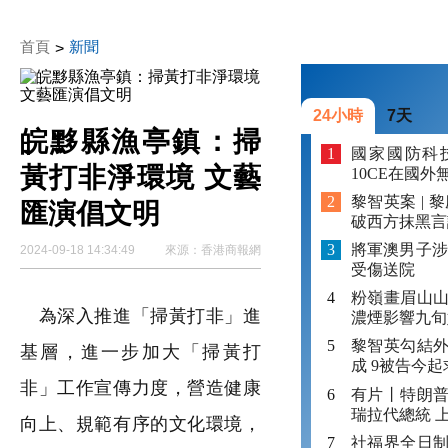
首頁
新聞
>
24小時
7天
皖黟縣漁亭鎮：掃
國家國防科
黃打非淨環境 文藝
10CE在國
黎智英案 | 
匯演倡文明
破西方抹黑言
將軍澳男子涉
2024-09-18 14:34:49
來源：
香港商報網
受傷送院
粉嶺畫眉山山
為深入推進「掃黃打非」進
濃煙影響九旬
黎智英勾結
基層，進一步加大「掃黃打
成 9被告今起
非」工作宣傳力度，營造健康
有片丨特朗
瑞拉代總統 上
向上、規範有序的文化環境，
社福界全日