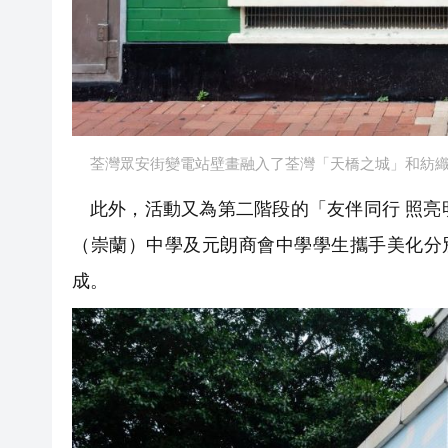
荃灣眾安街變電站壁畫融入了荃灣「天橋之城」和紡
此外，活動又為第二階段的「友伴同行 照
（崇蘭）中學及元朗商會中學學生攜手美化分
成。