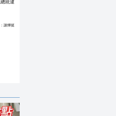
悅總統逮
：
謝燁挺