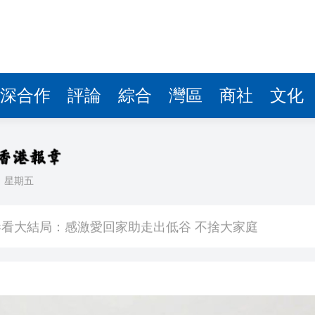
深合作
評論
綜合
灣區
商社
文化
日
星期五
敗維拉 180秒重溫全場精華
看大結局：感激愛回家助走出低谷 不捨大家庭
人入場 票尾經濟成效顯現
圓廠
銀髮男團「大四喜」：十年深厚情誼 有歡亦有淚 緬懷