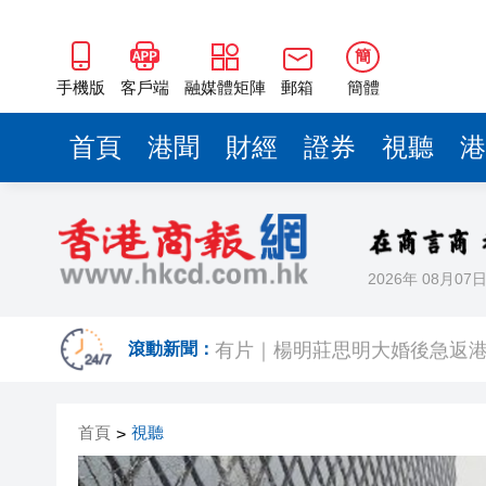
簡
手機版
客戶端
融媒體矩陣
郵箱
簡體
首頁
港聞
財經
證券
視聽
港
2026年 08月07
有片｜拜仁2:1擊
有片｜楊明莊思明大婚後急返港
滾動新聞：
羅淑佩：三場足球賽事逾12萬
首頁
視聽
>
SK海力士斥逾3000億建兩座晶
有片丨【《愛回家》迎大結局】