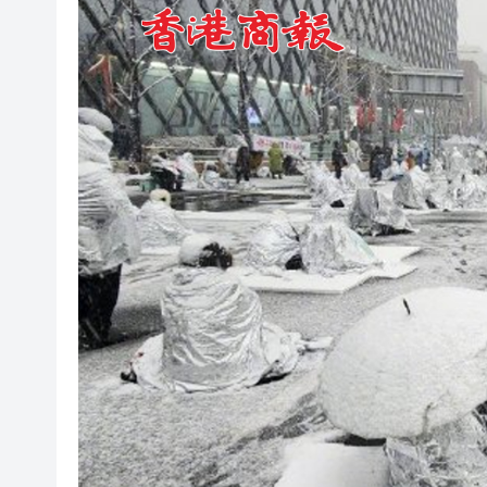
叔」黎彼得
入境處反非法勞工行動拘12人
社署籲市民提防偽冒社署通訊
李家超：鼓勵保險業開發跨境產