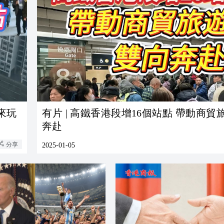
來玩
有片 | 高鐵香港段增16個站點 帶動商貿
奔赴
分享
2025-01-05