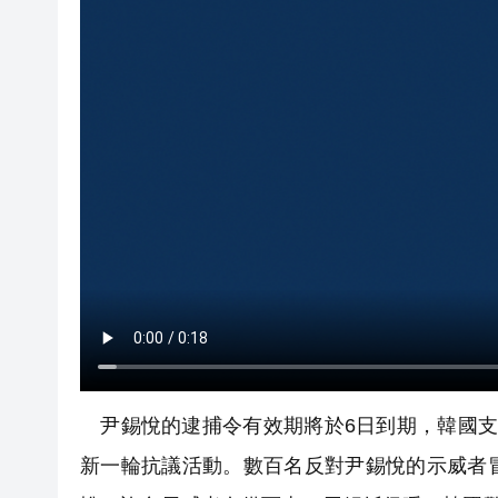
尹錫悅的逮捕令有效期將於6日到期，韓國支
新一輪抗議活動。數百名反對尹錫悅的示威者