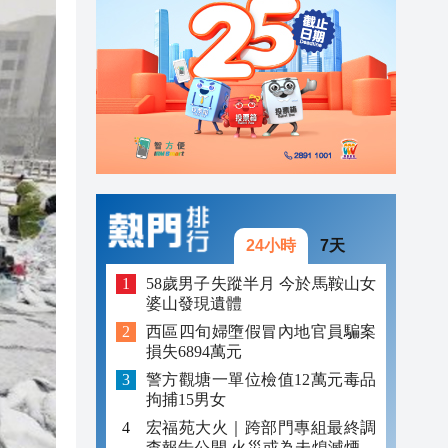
23:45
23:38
23:29
24小時
7天
58歲男子失蹤半月 今於馬鞍山女
婆山發現遺體
西區四旬婦墮假冒內地官員騙案
損失6894萬元
警方觀塘一單位檢值12萬元毒品
拘捕15男女
宏福苑大火｜跨部門專組最終調
查報告公開 火災或為未熄滅煙頭