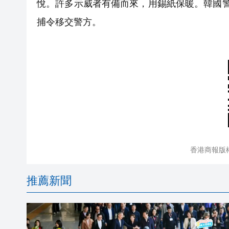
悅。許多示威者有備而來，用錫紙保暖。韓國
捕令移交警方。
香港商報版
推薦新聞