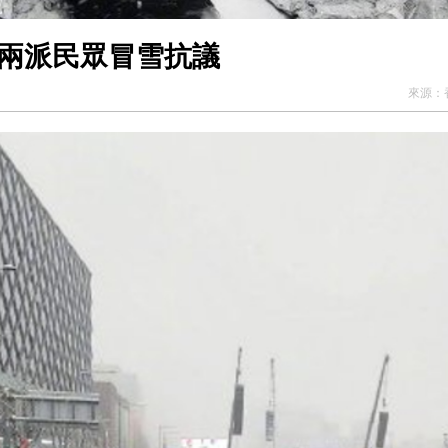
國兩派民眾冒雪抗議
來源：