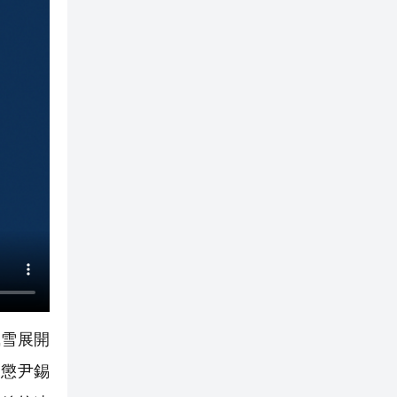
風雪展開
嚴懲尹錫