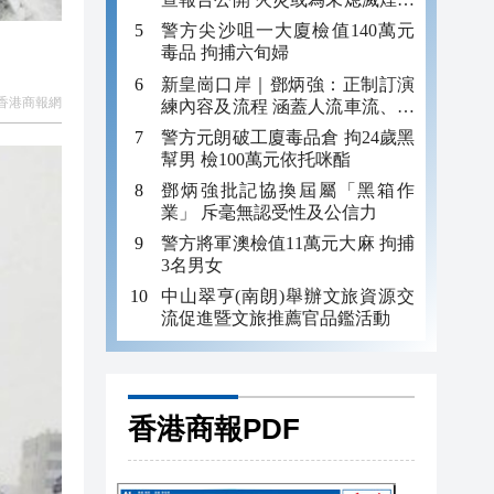
引發
警方尖沙咀一大廈檢值140萬元
毒品 拘捕六旬婦
新皇崗口岸｜鄧炳強：正制訂演
香港商報網
練內容及流程 涵蓋人流車流、緊
急應變等
警方元朗破工廈毒品倉 拘24歲黑
幫男 檢100萬元依托咪酯
鄧炳強批記協換屆屬「黑箱作
業」 斥毫無認受性及公信力
警方將軍澳檢值11萬元大麻 拘捕
3名男女
中山翠亨(南朗)舉辦文旅資源交
流促進暨文旅推薦官品鑑活動
香港商報PDF