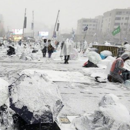
程式賬戶
品 便利灣區居民