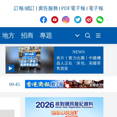
訂報/續訂
廣告服務
PDF電子報
電子報
|
|
|
地方
招商
專題
NEWS
有片丨實力出圈！中國機
器人正在「承包」英國零
售貨架
04:29
00:45
00:26
00:16
「豹
23:58