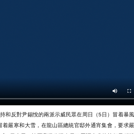
持和反對尹錫悅的兩派示威民眾在周日（5日）冒着暴
冒着嚴寒和大雪，在龍山區總統官邸外通宵集會，要求