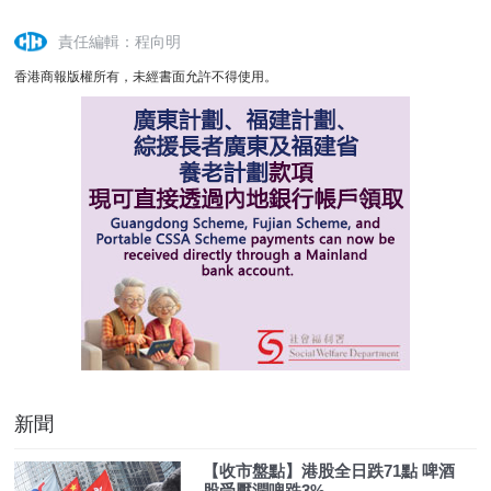
責任編輯：程向明
香港商報版權所有，未經書面允許不得使用。
新聞
【收市盤點】港股全日跌71點 啤酒
股受壓潤啤跌3%