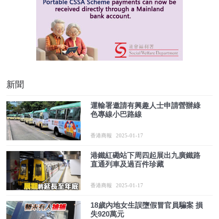
新聞
運輸署邀請有興趣人士申請營辦綠
色專線小巴路線
香港商報
2025-01-17
港鐵紅磡站下周四起展出九廣鐵路
直通列車及過百件珍藏
香港商報
2025-01-17
18歲內地女生誤墮假冒官員騙案 損
失920萬元