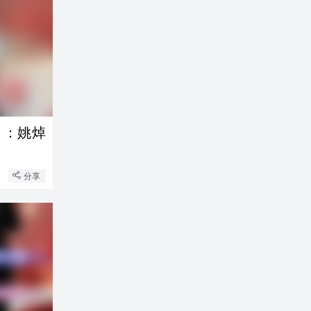
」：姚焯
分享