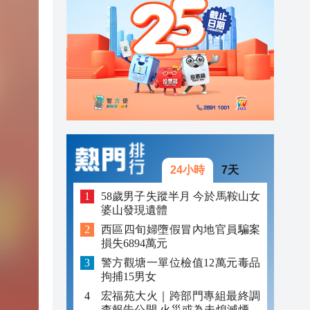
00:26
00:16
「豹
23:58
24小時
7天
58歲男子失蹤半月 今於馬鞍山女
婆山發現遺體
西區四旬婦墮假冒內地官員騙案
損失6894萬元
警方觀塘一單位檢值12萬元毒品
拘捕15男女
宏福苑大火｜跨部門專組最終調
查報告公開 火災或為未熄滅煙頭