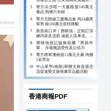
引發
警方尖沙咀一大廈檢值140萬元
毒品 拘捕六旬婦
警方元朗破工廈毒品倉 拘24歲黑
香港商報網
幫男 檢100萬元依托咪酯
新皇崗口岸｜鄧炳強：正制訂演
練內容及流程 涵蓋人流車流、緊
急應變等
鄧炳強批記協換屆屬「黑箱作
業」 斥毫無認受性及公信力
警方將軍澳檢值11萬元大麻 拘捕
3名男女
中山翠亨(南朗)舉辦文旅資源交
流促進暨文旅推薦官品鑑活動
香港商報PDF