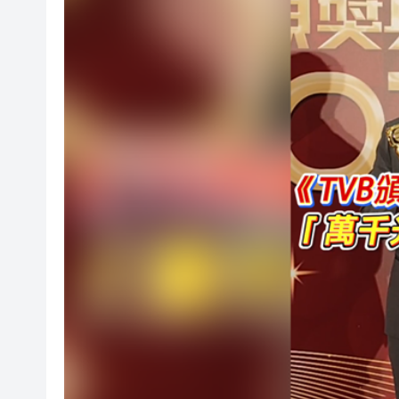
羅淑佩：三場足球賽事逾12萬
SK海力士斥逾3000億建兩座晶
有片丨【《愛回家》迎大結局】
叔」黎彼得