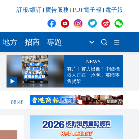
訂報/續訂
廣告服務
PDF電子報
電子報
|
|
|
地方
招商
專題
NEWS
有片丨實力出圈！中國機
器人正在「承包」英國零
售貨架
08:53
08:48
08:33
04:29
00:45