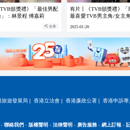
TVB頒獎禮》「最佳男配
有片丨《TVB頒獎禮》「
角」：林景程 傅嘉莉
最喜愛TVB男主角/女主
朗 張曦雯
分享
2025-01-20
港旅遊發展局
|
香港立法會
|
香港廉政公署
|
香港申訴專
-
聯絡我們
-
版權聲明
-
法律聲明
-
廣告服務
-
網上訂報
-