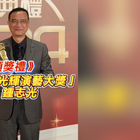
人入場 票尾經濟成效顯現
圓廠
銀髮男團「大四喜」：十年深厚情誼 有歡亦有淚 緬懷