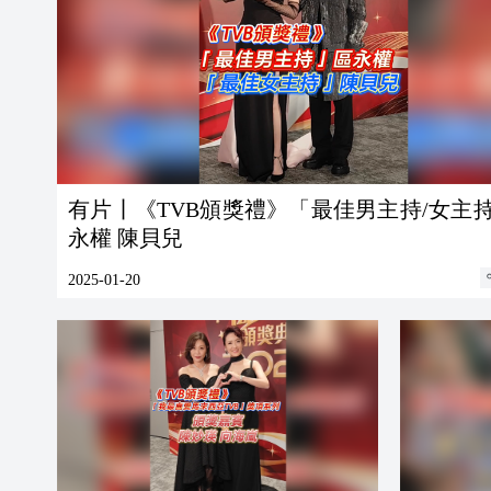
有片丨《TVB頒獎禮》「最佳男主持/女主
永權 陳貝兒
2025-01-20