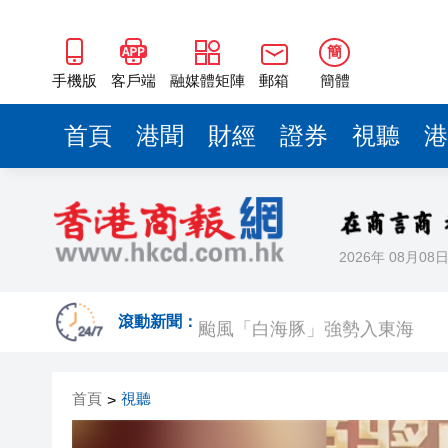
簡
手機版
客戶端
融媒體矩陣
郵箱
簡體
首頁
港聞
財經
證券
視聽
港
2026年 08月08
港股七翻身後26000點阻力較大
颱風「白海豚」強勢入東海
滾動新聞：
宏福苑大火｜何偉豪「黃金戰衣
首頁
視聽
>
有片｜拜仁2:1擊
有片｜楊明莊思明大婚後急返港