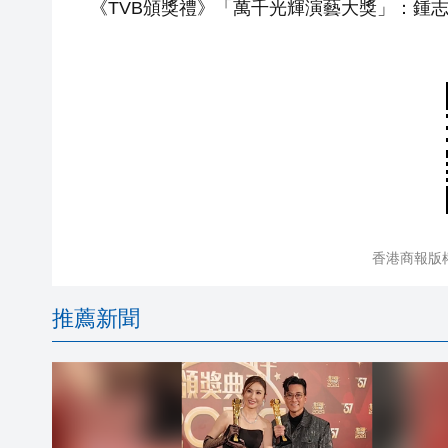
《TVB頒獎禮》「萬千光輝演藝大獎」：鍾
香港商報版
推薦新聞