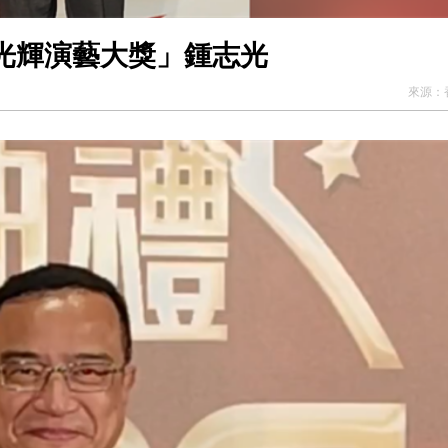
光輝演藝大獎」鍾志光
來源：