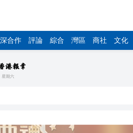
深合作
評論
綜合
灣區
商社
文化
日
星期六
」損毀 料長時間觸高溫
敗維拉 180秒重溫全場精華
看大結局：感激愛回家助走出低谷 不捨大家庭