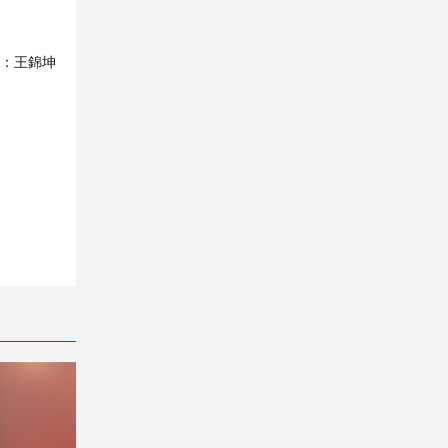
：
王錦坤