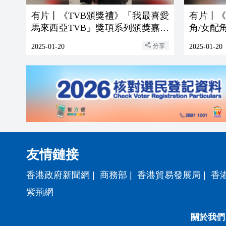
有片丨《TVB頒獎禮》「我最喜愛
有片丨《
馬來西亞TVB」獎項系列頒獎嘉賓
角/女配
陳妙瑛 向海嵐
分享
2025-01-20
2025-01-20
友情鏈接
香港政府新聞網
|
商務部
|
香港貿易發展局
|
香
紫荊網
關於我們