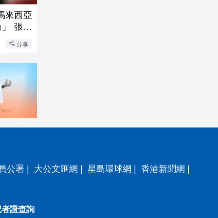
馬來西亞
角」 張振
分享
員公署
|
大公文匯網
|
星島環球網
|
香港新聞網
|
記者證查詢