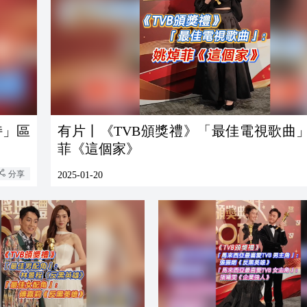
持」區
有片丨《TVB頒獎禮》「最佳電視歌曲
菲《這個家》
分享
2025-01-20