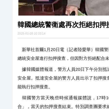
韓國總統警衛處再次拒絕扣押
2025-01-20 20:33:14
新華社首爾1月20日電（記者陸愛華）韓國警
總統安全屋進行扣押搜查，但因對方拒絕配合
據韓國媒體報道，警方人員20日下午分別抵
安全屋。抵達安全屋的警方人員出示了扣押搜
能執行扣押搜查。
韓國警方當天晚些時候通報媒體說，17時1
合」，當天的扣押搜查結束。特別調查團要求