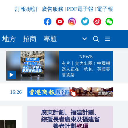
訂報/續訂
廣告服務
PDF電子報
電子報
|
|
|
地方
招商
專題
NEWS
有片丨實力出圈！中國機
器人正在「承包」英國零
售貨架
元對
16:41
16:26
16:19
16:10
16:06