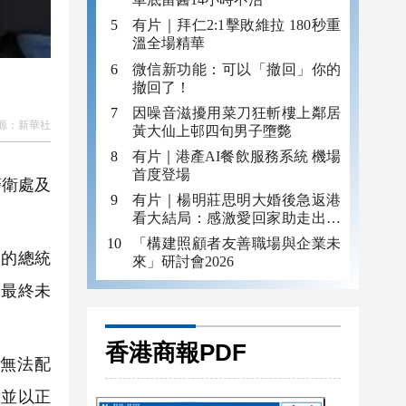
有片｜拜仁2:1擊敗維拉 180秒重
溫全場精華
微信新功能：可以「撤回」你的
撤回了！
因噪音滋擾用菜刀狂斬樓上鄰居
源：
新華社
黃大仙上邨四旬男子墮斃
有片｜港產AI餐飲服務系統 機場
首度登場
警衛處及
有片｜楊明莊思明大婚後急返港
看大結局：感激愛回家助走出低
谷 不捨大家庭
「構建照顧者友善職場與企業未
洞的總統
來」研討會2026
，最終未
香港商報PDF
無法配
，並以正