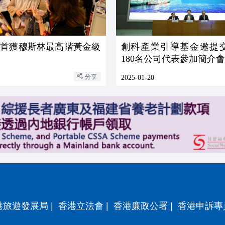
心首獲穆斯林最高階黃金級
創科產業引導基金邀提
180名公司代表參加簡介會
分享
2025-01-20
港旅遊發展局
|
香港立法會
|
香港廉政公署
|
香港申訴專