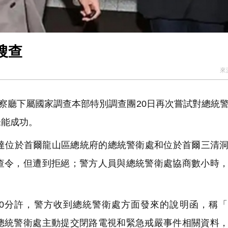
搜查
來
察廳下屬國家調查本部特別調查團20日再次嘗試對總統
未能成功。
達位於首爾龍山區總統府的總統警衛處和位於首爾三清
查令，但遭到拒絕；警方人員與總統警衛處協商數小時
0分許，警方收到總統警衛處方面發來的說明函，稱「
總統警衛處主動提交閉路電視和緊急戒嚴事件相關資料