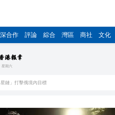
深合作
評論
綜合
灣區
商社
文化
日
星期六
次遞表港股！營收暴漲1786倍背後：資不抵債，9.9億
「星鏈」打擊俄境內目標
南
734宗 同比升22.1%
55歲司機涉襲警被捕