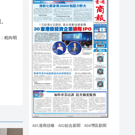
絕。
：
程向明