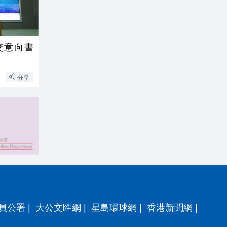
交意向書
分享
員公署
|
大公文匯網
|
星島環球網
|
香港新聞網
|