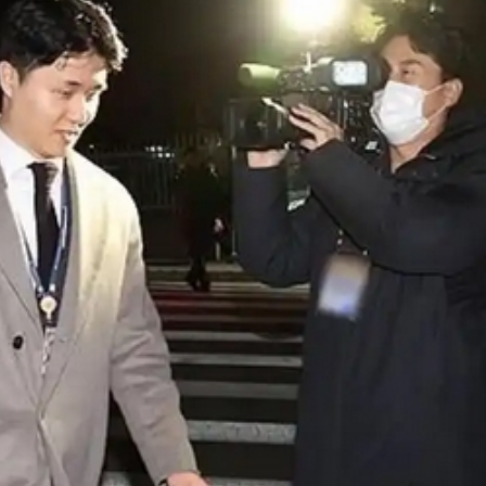
創新高
 黃大仙上邨四旬男子墮斃
體育節、體育消費季系列活動啟動