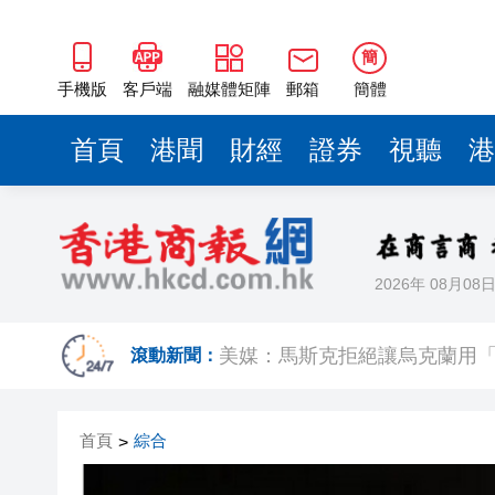
簡
手機版
客戶端
融媒體矩陣
郵箱
簡體
首頁
港聞
財經
證券
視聽
港
2026年 08月08
【財通AH】勤浩醫藥「回血」再
賭壓頂
美媒：馬斯克拒絕讓烏克蘭用
滾動新聞：
有片丨粵車南下沉浸式體驗指
首頁
綜合
>
美聯：今年首7個月二手公屋註冊量
山頂一私家車未遵交規被截查 