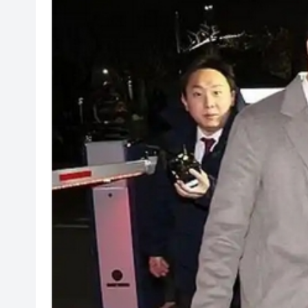
日本2027財年防衛預算申請額
因噪音滋擾用菜刀狂斬樓上鄰居
2026年全民健身日暨廣州市