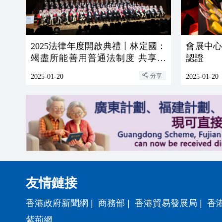
2025法律年度開啟典禮丨林定國：
會展中
竭盡所能善用普通法制度 共享重
認證
要價值理念
分享
2025-01-20
2025-01-20
友情鏈接
香港政府新聞網
|
商務部
|
香港貿易發展局
|
香
紫荊網