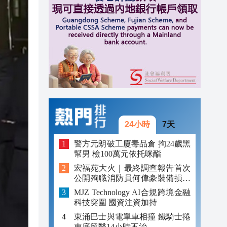
15:22
15:14
15:10
24小時
7天
警方元朗破工廈毒品倉 拘24歲黑
幫男 檢100萬元依托咪酯
宏福苑大火｜最終調查報告首次
公開殉職消防員何偉豪裝備損毀
照片
MJZ Technology AI合規跨境金融
科技突圍 國資注資加持
東涌巴士與電單車相撞 鐵騎士捲
車底留醫14小時不治