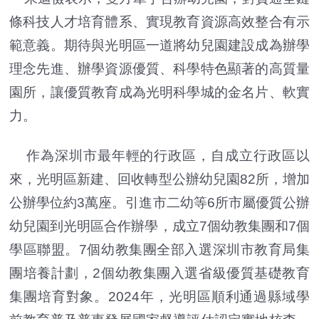
條科技人才培育體系、實現教育資源高效整合有示
範意義。期待與光明區一道將幼兒園建設成為辦學
理念先進、辦學資源優質、科學特色顯著的高質量
園所，讓優質教育成為光明科學城的金名片、軟實
力。
作為深圳市最年輕的行政區，自成立行政區以
來，光明區新建、回收轉型公辦幼兒園82所，增加
公辦學位約3萬座。引進市二幼等6所市屬優質公辦
幼兒園到光明區合作辦學，成立7個幼教集團和7個
學區聯盟。7個幼教集團全部入選深圳市教育局集
團培養計劃，2個幼教集團入選省級優質基礎教育
集團培育對象。2024年，光明區順利通過縣域學