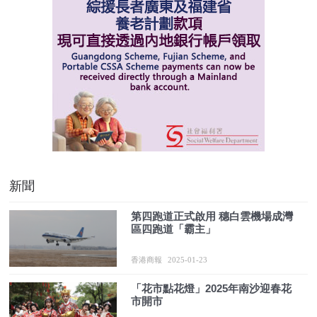
新聞
第四跑道正式啟用 穗白雲機場成灣
區四跑道「霸主」
香港商報
2025-01-23
「花市點花燈」2025年南沙迎春花
市開市