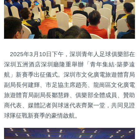
2025年3月10日下午，深圳青年人足球俱樂部在
深圳五洲酒店深圳廳隆重舉辦「青年集結·築夢遠
航」新賽季出征儀式。深圳市文化廣電旅遊體育局
副局長何建輝、市足協主席趙亮、龍崗區文化廣電
旅遊體育局副局長鄒慧鋒、俱樂部全體成員、贊助
商代表、媒體記者與球迷代表齊聚一堂，共同見證
球隊征戰新賽季的豪情啟航。