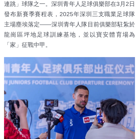
連跳」球隊之一‌。深圳青年人足球俱樂部在3月2日
發布新賽季賽程表，2025年深圳三支職業足球隊
主場塵埃落定——深圳青年人隊目前俱樂部駐紮於
龍崗區坪地足球訓練基地，並以寶安體育場為
「家」征戰中甲。