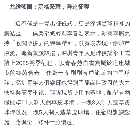
共繪藍圖：定格榮耀，奔赴征程
「這不僅是一場出征儀式，更是深圳足球精神的
集結號。」俱樂部總經理李春浩表示，新賽季將秉
持「敢闖敢拼」的特區精神，以賽場表現回饋城市
厚愛。隨着戰旗飄揚，深圳青年人足球俱樂部正式
踏上2025賽季征程，以青春熱血書寫屬於這座城
市的綠茵傳奇。作為一支剛剛落戶龍崗的中甲球
隊，深圳青年人俱樂部也得到了龍崗區政府的大力
扶持與高度重視。球隊現所使用的基地，配備有兩
塊標準11人制天然草皮球場，一塊8人制人造草皮
球場以及一塊5人制人造草皮球場，住宿與訓練設
施一應俱全，條件十分優越。