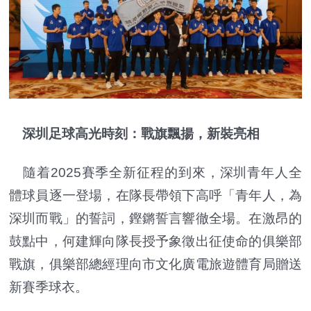
深圳足球高光時刻：戰旗飄揚，新裝亮相
隨着2025賽季全新征程的到來，深圳青年人全
體球員逐一登場，在隊長帶領下高呼「青年人，為
深圳而戰」的誓詞，鏗鏘誓言響徹全場。在激昂的
鼓點中，何建輝向隊長授予象徵出征使命的俱樂部
戰旗，俱樂部總經理向市文化廣電旅遊體育局贈送
新賽季球衣。