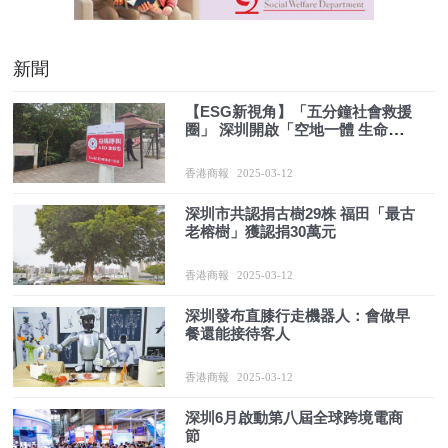
新聞
【ESG新視角】「五分鐘社會救援
圈」 深圳開啟「空地一體 生命至
上」救護項目
香港商報
2025-03-12
深圳市共認捐古樹29株 福田「最古
老榕樹」獲認捐30萬元
香港商報
2025-03-12
深圳發布直膝行走機器人：會做早
餐還能接待客人
香港商報
2025-03-12
深圳6月啟動第八屆全球跨境電商
節