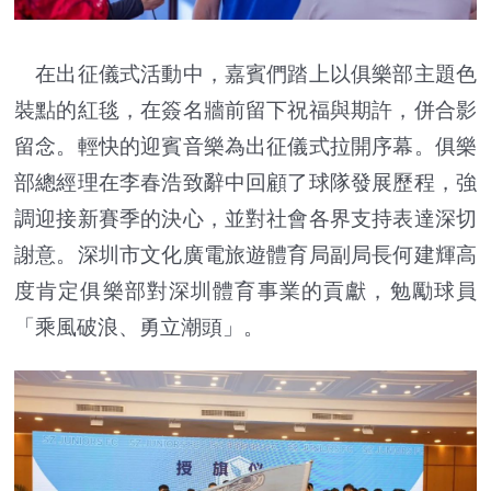
在出征儀式活動中，嘉賓們踏上以俱樂部主題色
裝點的紅毯，在簽名牆前留下祝福與期許，併合影
留念。輕快的迎賓音樂為出征儀式拉開序幕。俱樂
部總經理在李春浩致辭中回顧了球隊發展歷程，強
調迎接新賽季的決心，並對社會各界支持表達深切
謝意。深圳市文化廣電旅遊體育局副局長何建輝高
度肯定俱樂部對深圳體育事業的貢獻，勉勵球員
「乘風破浪、勇立潮頭」。