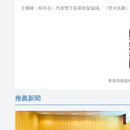
王國權（前排右）代表雙方簽署框架協議。（理大供圖）
香港商報版
推薦新聞