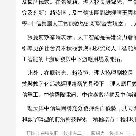
及揭牌儀式。在張曼莉、理大校長滕錦光、中
究及創新）趙汝恒，及中信集團副總經理王國
學–中信集團人工智能數智創新聯合實驗室」，
張曼莉致辭時表示，人工智能是香港全力發展
引導更多社會資本積極參與和投資於人工智能
工智能的上游研發與中下游應用場景開拓。
此外，在滕錦光、趙汝恒、理大協理副校長（
技與數字化部總經理趙磊的見證下，理大應用
信重工、中信國際電訊、中信泰富特鋼及中信銀
理大與中信集團將充分發揮各自優勢，共同開
和數字轉型的前沿科技探索，積極培育工程和
頂圖：在張曼莉（後排左二）、滕錦光（後排左一）、