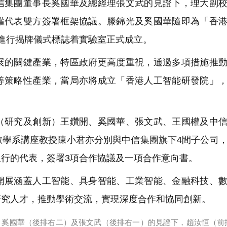
信集團董事長奚國華及總經理張文武的見證下，理大副
權代表雙方簽署框架協議。滕錦光及奚國華隨即為「香
進行揭牌儀式標誌着實驗室正式成立。
的關鍵產業，特區政府更高度重視，通過多項措施推動
等策略性產業，當局亦將成立「香港人工智能研發院」
研究及創新）王鑽開、奚國華、張文武、王國權及中信
數學系講座教授陳小君亦分別與中信集團旗下4間子公司
行的代表，簽署3項合作協議及一項合作意向書。
展涵蓋人工智能、具身智能、工業智能、金融科技、數
研究人才，推動學術交流，實現深度合作和協同創新。
奚國華（後排右二）及張文武（後排右一）的見證下，趙汝恒（前