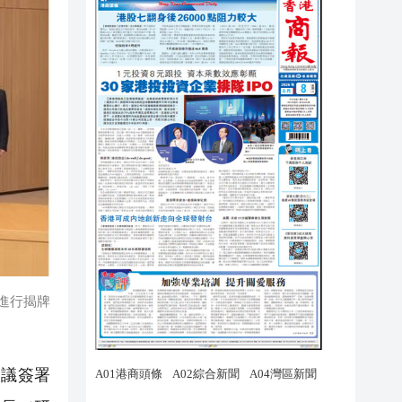
進行揭牌
議簽署