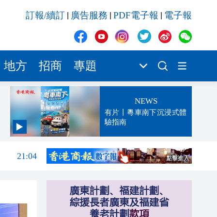
訂報/續訂
廣告服務
PDF電子報
電子報
|
|
|
地方
招商
專題
NEWS
有片丨粵車南下沉浸式體
驗指南
21:25
21:04
20:52
20:34
20:22