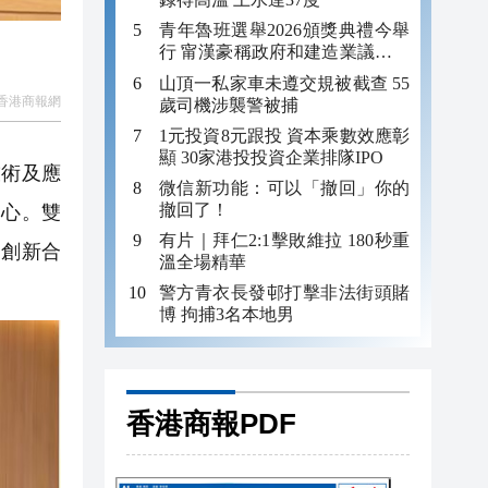
青年魯班選舉2026頒獎典禮今舉
行 甯漢豪稱政府和建造業議會做
好培訓工作
山頂一私家車未遵交規被截查 55
香港商報網
歲司機涉襲警被捕
1元投資8元跟投 資本乘數效應彰
顯 30家港投投資企業排隊IPO
技術及應
微信新功能：可以「撤回」你的
撤回了！
中心。雙
有片｜拜仁2:1擊敗維拉 180秒重
的創新合
溫全場精華
警方青衣長發邨打擊非法街頭賭
博 拘捕3名本地男
香港商報PDF