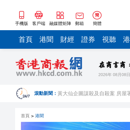
簡
手機版
客戶端
融媒體矩陣
郵箱
簡體
首頁
港聞
財經
證券
視聽
港
2026年 08月08
有片丨【《功夫女足》香港將上
黃大仙企圖謀殺及自殺案 房屋
滾動新聞：
屏山天水圍泳池現嘔吐物 暫時
首頁
港聞
>
「滬港澳台青少年體育舞蹈交