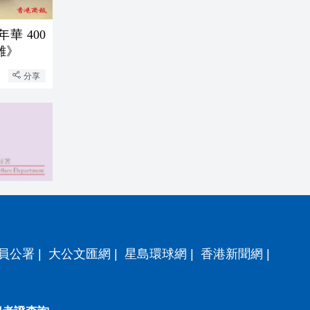
華 400
離》
分享
員公署
|
大公文匯網
|
星島環球網
|
香港新聞網
|