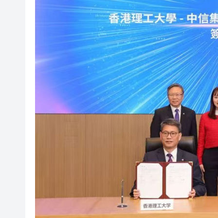
風雨過後八桂安好｜桂港直航加
相約深圳，見證奇
港區人大代表團繼續考察安徽蕪