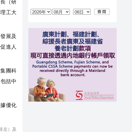
校長（研
港理工大
發展及
，促進人
集團科
，包括中
據優化
排左）及