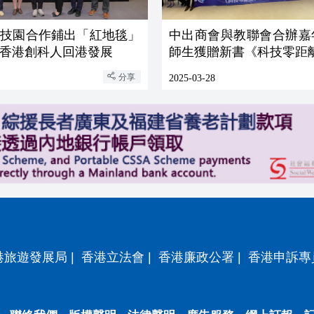
科技園合作鋪出「紅地毯」
中出商會與教聯會合辦嘉年
香港創科人回港發展
師生獲贈新書《科技零距
分享
2025-03-28
港旅遊發展局
|
香港立法會
|
香港廉政公署
|
香港申訴專