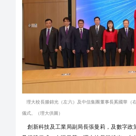
理大校長滕錦光（左六）及中信集團董事長奚國華（右五
儀式。（理大供圖）
創新科技及工業局副局長張曼莉，及數字政策