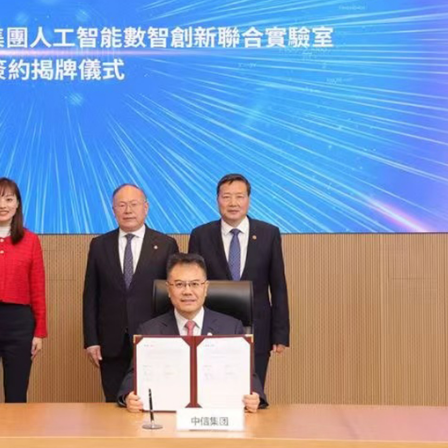
持 廣西推出港澳遊客門票五折優惠力拓暑期入境市場
蹟 國際消費與出海服務雙輪驅動
湖 視察城市發展新舊面