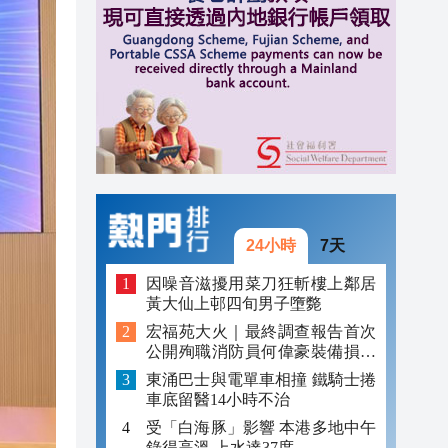
20:21
20:17
20:16
24小時
7天
因噪音滋擾用菜刀狂斬樓上鄰居
黃大仙上邨四旬男子墮斃
宏福苑大火｜最終調查報告首次
公開殉職消防員何偉豪裝備損毀
照片
東涌巴士與電單車相撞 鐵騎士捲
車底留醫14小時不治
受「白海豚」影響 本港多地中午
錄得高溫 上水達37度