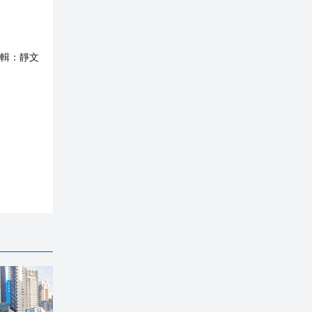
輯：
靜文