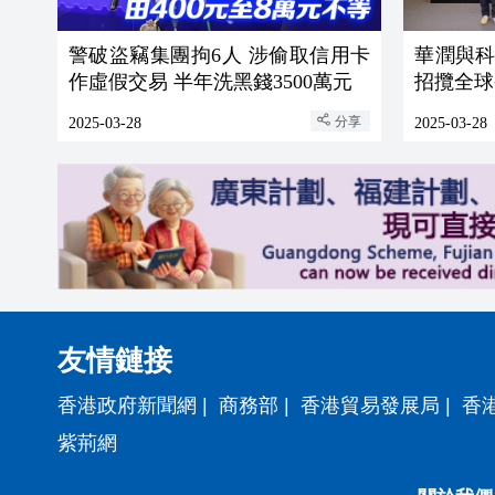
警破盜竊集團拘6人 涉偷取信用卡
華潤與
作虛假交易 半年洗黑錢3500萬元
招攬全球
分享
2025-03-28
2025-03-28
友情鏈接
香港政府新聞網
|
商務部
|
香港貿易發展局
|
香
紫荊網