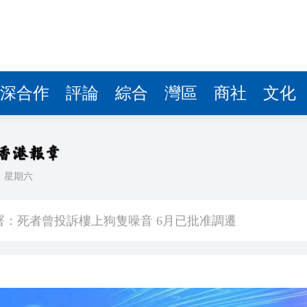
深合作
評論
綜合
灣區
商社
文化
日
星期六
映】周星馳：因時間調整 未能製作粵語版 對此深表遺憾
署：死者曾投訴樓上狗隻噪音 6月已批准調遷
關閉消毒明早重開
有片丨《功夫女足》將登香港銀幕 周星馳率團隊造勢 劉嘉玲迪麗熱巴等驚喜現身
流活動」圓滿舉行