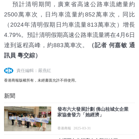
預計清明期間，廣東省高速公路車流總量約
2500萬車次，日均車流量約852萬車次，同比
（2024年清明假期日均車流量813萬車次）增長
4.79%。預計清明假期高速公路車流量將在4月6日
達到返程高峰，約883萬車次。
（記者 何嘉敏 通
訊員 粵交綜）
責任編輯：嚴燕紅
香港商報版權所有，未經書面允許不得使用。
新聞
發布六大發展計劃 佛山桂城女企業
家協會發力「她經濟」
香港商報
2025-03-31