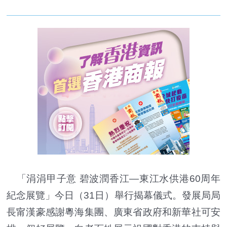
「涓涓甲子意 碧波潤香江—東江水供港60周年
紀念展覽」今日（31日）舉行揭幕儀式。發展局局
長甯漢豪感謝粵海集團、廣東省政府和新華社可安