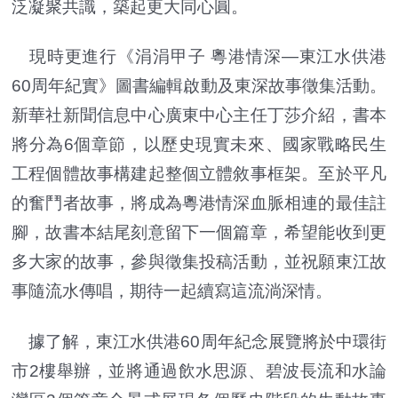
泛凝聚共識，築起更大同心圓。
現時更進行《涓涓甲子 粵港情深—東江水供港
60周年紀實》圖書編輯啟動及東深故事徵集活動。
新華社新聞信息中心廣東中心主任丁莎介紹，書本
將分為6個章節，以歷史現實未來、國家戰略民生
工程個體故事構建起整個立體敘事框架。至於平凡
的奮鬥者故事，將成為粵港情深血脈相連的最佳註
腳，故書本結尾刻意留下一個篇章，希望能收到更
多大家的故事，參與徵集投稿活動，並祝願東江故
事隨流水傳唱，期待一起續寫這流淌深情。
據了解，東江水供港60周年紀念展覽將於中環街
市2樓舉辦，並將通過飲水思源、碧波長流和水論