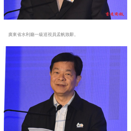
廣東省水利廳一級巡視員孟帆致辭。