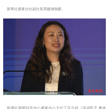
新華社廣東分社副社長周建偉致辭。
新華社新聞信息中心廣東中心主任丁莎介紹《涓涓甲子 粵港