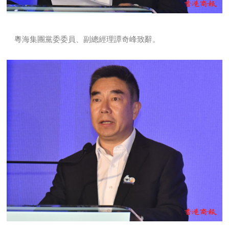
粵海集團黨委委員、副總經理譚奇峰致辭。