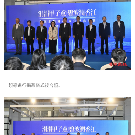
領導進行揭幕儀式後合照。