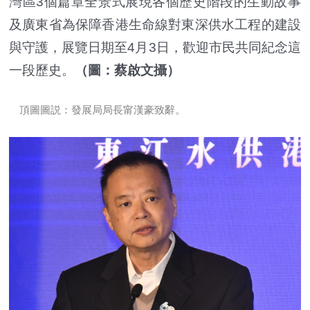
灣區3個篇章全景式展現各個歷史階段的生動故事
及廣東省為保障香港生命線對東深供水工程的建設
與守護，展覽日期至4月3日，歡迎市民共同紀念這
一段歷史。
（圖：蔡啟文攝）
頂圖圖説：發展局局長甯漢豪致辭。