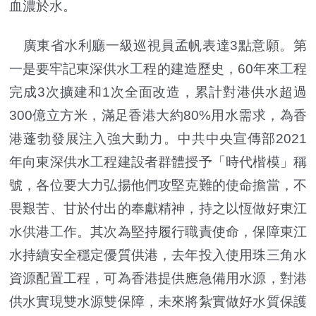
血濃於水。
廣東省水利廳一級巡視員孟帆表達3點意願。第
一是要牢記東深供水工程的建造歷史，60年來工程
完成3次擴建和1次全面改造，累計對港供水超過
300億立方米，滿足香港大約80%用水需求，為香
港蓬勃發展注入強大動力。中共中央宣傳部2021
年向東深供水工程建設者群體授予「時代楷模」稱
號，各位要大力弘揚他們攻堅克難的使命擔當，不
畏艱苦、甘於付出的奉獻精神，持之以恆做好東江
水供港工作。其次為堅持履行職責使命，保障東江
水持續安全穩定優質供港，去年投入使用珠三角水
資源配置工程，可為香港提供應急備用水源，對港
供水實現雙水源雙保障，未來將紮實做好水質保護