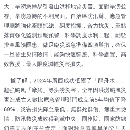
大，旱澇急轉易引發山洪和地質災害。面對旱澇並
存、旱澇急轉的不利局面。自治區防汛辦、應急管
理廳將強化牽頭抓總、調度指揮，合力抗災，重點
落實強化監測預報預警、科學調度水利工程、動態
排查風險隱患、做足臨災應急準備四項舉措，確保
一旦發生災情險情，能夠快速響應、科學處置、高
效救援，最大限度減輕災害損失。
據了解，2024年廣西成功抵禦了「龍舟水」、
超強颱風「摩羯」等洪澇災害，全年因洪澇颱風災
害造成亡人數比應急管理部門成立前5年均值下降
69%，災害損失降至最低，無群死群傷、無重大險
情，防汛救災成效得到黨中央、國務院、國家防總
領導同志的充分肯定；面對秋冬春連旱的罕見天