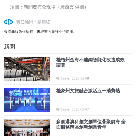
頂圖：新聞發布會現場（廣西雲 供圖）
責任編輯：嚴燕紅
香港商報版權所有，未經書面允許不得使用。
新聞
桂梧州金海不鏽鋼智能化改造成效
顯著
香港商報
2025-05-08
桂象州文旅融合激活五一消費熱
香港商報
2025-05-07
多個港澳科創文創單位薈聚前海 全
面服務灣區創新創業青年