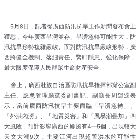
5月8日，記者從廣西防汛抗旱工作新聞發布會上
獲悉，今年廣西旱澇並存、旱澇急轉可能性大，防
汛抗旱形勢複雜嚴峻。面對防汛抗旱嚴峻形勢，廣
西將健全機制、落細責任、緊盯隱患、強化保障，
最大限度保障人民群眾生命財產安全。
會上，廣西壯族自治區防汛抗旱指揮部辦公室副
主任、應急管理廳黨委副書記、副廳長周運逵表
示，當前廣西防汛抗旱主要面臨「旱澇急轉」、
「外洪內澇」、「地質災害」和「風暴潮疊加」四
大風險，預計影響廣西的颱風有4—5個，出現較大
天文大潮9次，主要江河出現超警洪水的可能性