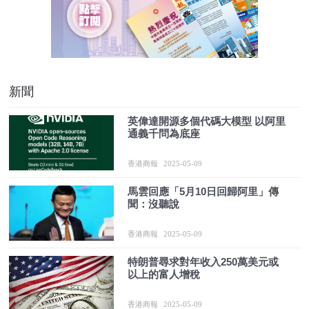
新聞
英偉達開源多個代碼大模型 以阿里
通義千問為底座
香港商報
2025-05-09
馬雲回應「5月10日回歸阿里」傳
聞：沒聽說
香港商報
2025-05-09
特朗普尋求對年收入250萬美元或
以上的富人增稅
香港商報
2025-05-09