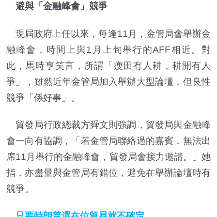
避與「金融峰會」競爭
現屆政府上任以來，每逢11月，金管局會舉辦金
融峰會，時間上與1月上旬舉行的AFF相近。對
此，馬時亨笑言，所謂「瘦田冇人耕，耕開有人
爭」，雖然近年金管局加入舉辦大型論壇，但良性
競爭「係好事」。
貿發局行政總裁方舜文則強調，貿發局與金融峰
會一向有協調，「若金管局聯絡過的嘉賓，無法出
席11月舉行的金融峰會，貿發局會接力邀請。」她
指，亦盡量與金管局有錯位，避免在舉辦論壇時有
競爭。
只要特朗普還在位貿易就不確定