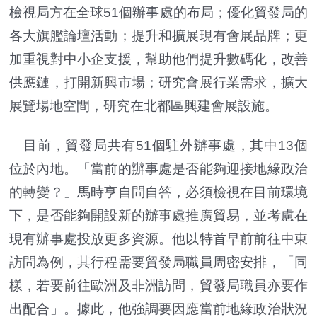
檢視局方在全球51個辦事處的布局；優化貿發局的
各大旗艦論壇活動；提升和擴展現有會展品牌；更
加重視對中小企支援，幫助他們提升數碼化，改善
供應鏈，打開新興市場；研究會展行業需求，擴大
展覽場地空間，研究在北都區興建會展設施。
目前，貿發局共有51個駐外辦事處，其中13個
位於內地。「當前的辦事處是否能夠迎接地緣政治
的轉變？」馬時亨自問自答，必須檢視在目前環境
下，是否能夠開設新的辦事處推廣貿易，並考慮在
現有辦事處投放更多資源。他以特首早前前往中東
訪問為例，其行程需要貿發局職員周密安排，「同
樣，若要前往歐洲及非洲訪問，貿發局職員亦要作
出配合」。據此，他強調要因應當前地緣政治狀況