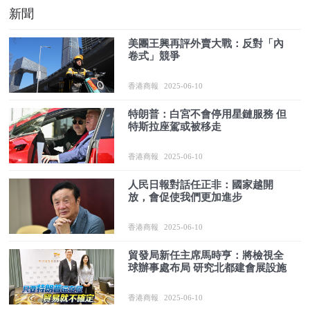
新聞
美團王興再評外賣大戰：反對「內
卷式」競爭
香港商報
2025-06-10
特朗普：白宮不會停用星鏈服務 但
特斯拉座駕或被移走
香港商報
2025-06-10
人民日報對話任正非：國家越開
放，會促使我們更加進步
香港商報
2025-06-10
貿發局新任主席馬時亨：將檢視全
球辦事處布局 研究北都建會展設施
香港商報
2025-06-10