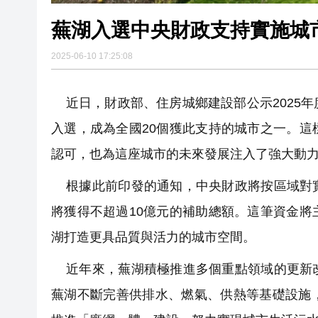
蕪湖入選中央財政支持實施城
2025-06-10 17:25:08
近日，財政部、住房城鄉建設部公示2025
入選，成為全國20個獲此支持的城市之一。
認可，也為這座城市的未來發展注入了強大動
根據此前印發的通知，中央財政將按區域對實
將獲得不超過10億元的補助總額。這筆資金
湖打造更具品質與活力的城市空間。
近年來，蕪湖積極推進多個重點領域的更新改
蕪湖不斷完善供排水、燃氣、供熱等基礎設施