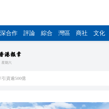
深合作
評論
綜合
灣區
商社
文化
日
星期六
」——慶祝中國共產黨成立105周年名家作品展
引資逾500億
汛防颱風四級應急響應
40條航線停航
帶你全城捕捉角色足迹