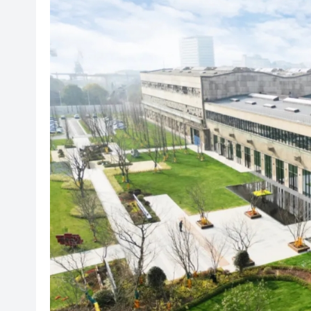
韓國足協為性賄賂醜聞正式致
受熱帶氣旋白海豚影響 香港部
特朗普宣布：向關鍵礦產和電池