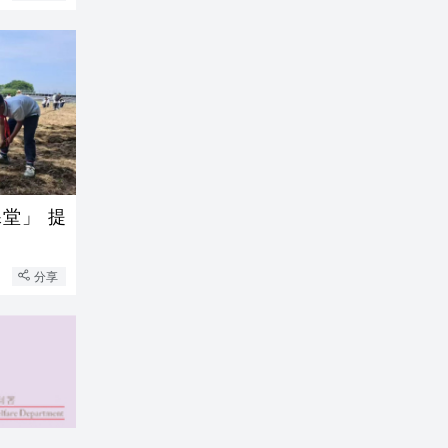
堂」 提
分享