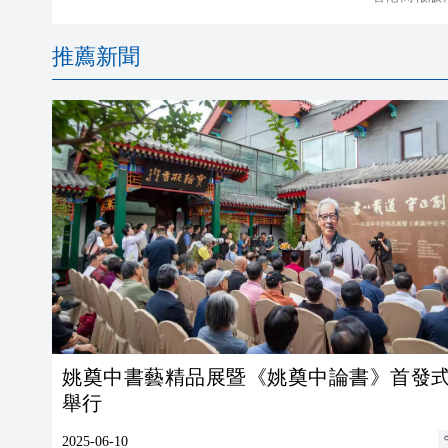
推薦新聞
姚奠中書藝精品展暨《姚奠中論書》首發
舉行
2025-06-10