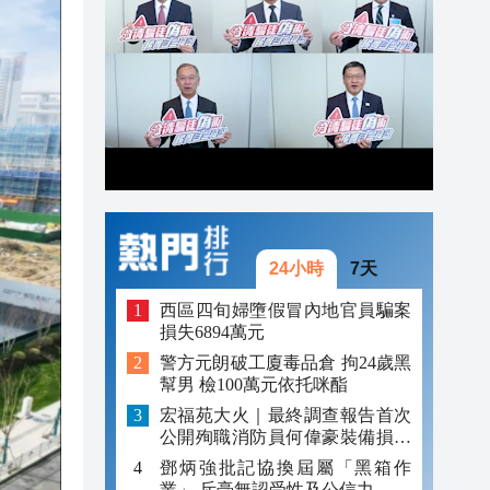
13:23
13:17
13:14
24小時
7天
西區四旬婦墮假冒內地官員騙案
損失6894萬元
警方元朗破工廈毒品倉 拘24歲黑
幫男 檢100萬元依托咪酯
宏福苑大火｜最終調查報告首次
公開殉職消防員何偉豪裝備損毀
照片
鄧炳強批記協換屆屬「黑箱作
業」 斥毫無認受性及公信力