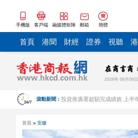
簡
手機版
客戶端
融媒體矩陣
郵箱
簡體
首頁
港聞
財經
證券
視聽
港
2026年 08月08
趙之境攜新作出席「今朝更好看
投資推廣署超額完成績效 上半年
滾動新聞：
國家防總對江蘇、安徽啟動防
首頁
安徽
>
受颱風「白海豚」影響 福建沿海
CHIIKAWA熱潮席捲香港！