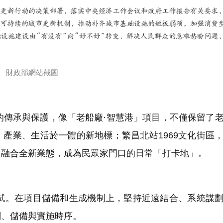
財政部網站截圖
傳承與保護，像「老船廠·智慧港」項目，不僅保留了
產業、生活於一體的新地標；繁昌北站1969文化街區
，融合全新業態，成為民眾家門口的日常「打卡地」。
。在項目儲備和生成機制上，堅持近遠結合、系統謀劃
劃、儲備與實施時序。