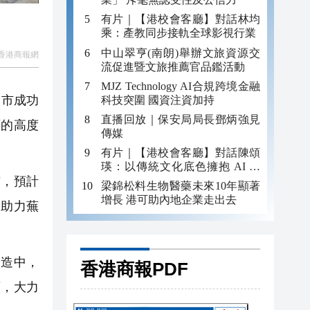
有片｜【港校會客廳】對話林均
乘：產教同步接軌全球影視行業
中山翠亨(南朗)舉辦文旅資源交
香港商報網
流促進暨文旅推薦官品鑑活動
MJZ Technology AI合規跨境金融
湖市成功
科技突圍 國資注資加持
直播回放｜保安局局長鄧炳強見
面的高度
傳媒
有片｜【港校會客廳】對話陳頌
瑛：以傳統文化底色擁抱 AI 藝
，預計
術新發展
梁錦松料生物醫藥未來10年顯著
增長 港可助內地企業走出去
，助力蕪
造中，
香港商報PDF
面，大力