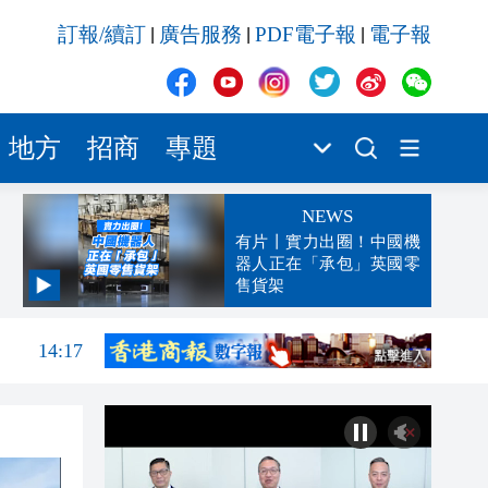
訂報/續訂
廣告服務
PDF電子報
電子報
|
|
|
地方
招商
專題
NEWS
有片丨實力出圈！中國機
器人正在「承包」英國零
售貨架
14:22
14:17
14:04
13:46
13:35