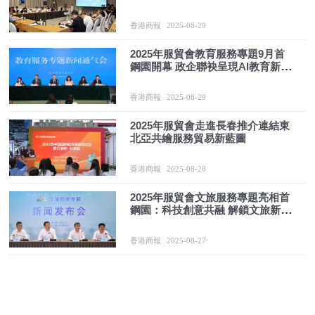
作新局面
香港商報
2025-08-29
2025年服貿會教育服務專題9月首
鋼園開幕 政企聯袂呈現AI教育新圖
景
香港商報
2025-08-29
2025年服貿會走進長春推介連結東
北亞共繪服務貿易新藍圖
香港商報
2025-08-28
2025年服貿會文旅服務專題亮相首
鋼園：科技創意共融 解鎖文旅新體
驗
香港商報
2025-08-27