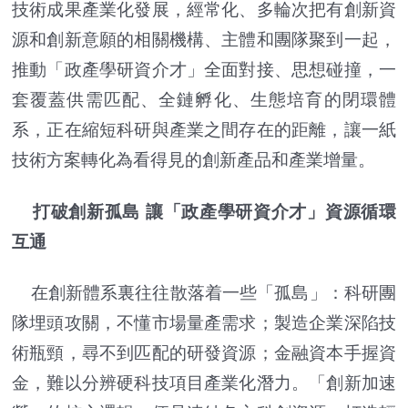
技術成果產業化發展，經常化、多輪次把有創新資
源和創新意願的相關機構、主體和團隊聚到一起，
推動「政產學研資介才」全面對接、思想碰撞，一
套覆蓋供需匹配、全鏈孵化、生態培育的閉環體
系，正在縮短科研與產業之間存在的距離，讓一紙
技術方案轉化為看得見的創新產品和產業增量。
打破創新孤島 讓「政產學研資介才」資源循環
互通
在創新體系裏往往散落着一些「孤島」：科研團
隊埋頭攻關，不懂市場量產需求；製造企業深陷技
術瓶頸，尋不到匹配的研發資源；金融資本手握資
金，難以分辨硬科技項目產業化潛力。「創新加速