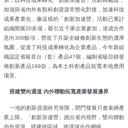
系，以科技成果轉化「創新加速營」活動為載體，
加強與省內外各類科創資源常態化對接，加速科技
成果產業化，像這樣的「創新加速營」活動已累計
組織開展20多場，吸引近千家企業參加，達成合作
意向300餘項，營造了共築全鏈條創新生態的濃厚
氛圍，促進了科技成果轉化為企業產品，今年新組
織認定省級首台（套）產品47個，編制省級目錄發
佈創新產品169款，為本土科創產品拓寬本地應用
場景。
搭建雙向通道 內外聯動拓寬產業發展邊界
一地的創新資源終究有限，閉門發展只會束縛產
業上限。「創新加速營」跳出省內視野，雙向聯動
內外資源，搭建跨區域、跨境域合作網絡。