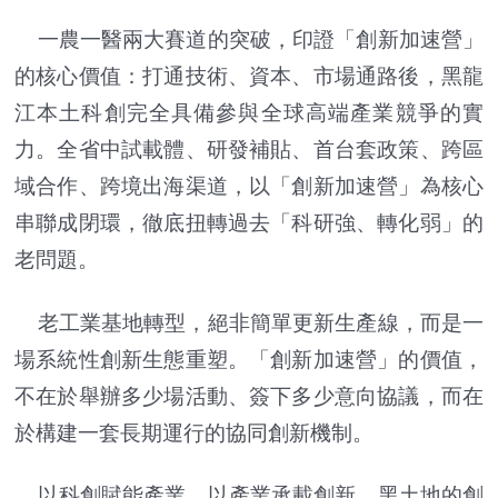
一農一醫兩大賽道的突破，印證「創新加速營」
的核心價值：打通技術、資本、市場通路後，黑龍
江本土科創完全具備參與全球高端產業競爭的實
力。全省中試載體、研發補貼、首台套政策、跨區
域合作、跨境出海渠道，以「創新加速營」為核心
串聯成閉環，徹底扭轉過去「科研強、轉化弱」的
老問題。
老工業基地轉型，絕非簡單更新生產線，而是一
場系統性創新生態重塑。「創新加速營」的價值，
不在於舉辦多少場活動、簽下多少意向協議，而在
於構建一套長期運行的協同創新機制。
以科創賦能產業，以產業承載創新。黑土地的創