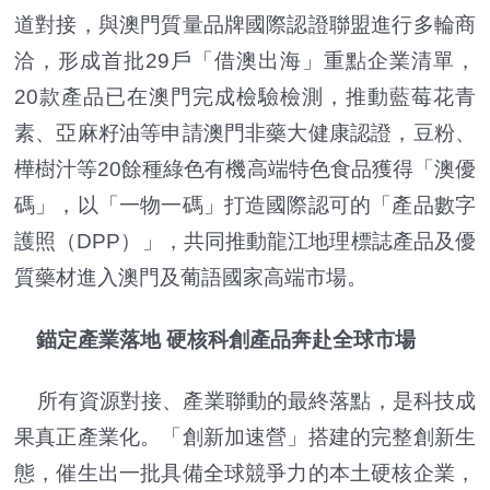
道對接，與澳門質量品牌國際認證聯盟進行多輪商
洽，形成首批29戶「借澳出海」重點企業清單，
20款產品已在澳門完成檢驗檢測，推動藍莓花青
素、亞麻籽油等申請澳門非藥大健康認證，豆粉、
樺樹汁等20餘種綠色有機高端特色食品獲得「澳優
碼」，以「一物一碼」打造國際認可的「產品數字
護照（DPP）」，共同推動龍江地理標誌產品及優
質藥材進入澳門及葡語國家高端市場。
錨定產業落地 硬核科創產品奔赴全球市場
所有資源對接、產業聯動的最終落點，是科技成
果真正產業化。「創新加速營」搭建的完整創新生
態，催生出一批具備全球競爭力的本土硬核企業，