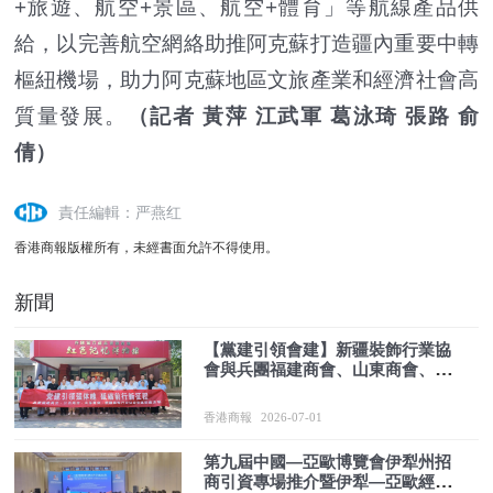
+旅遊、航空+景區、航空+體育」等航線產品供
給，以完善航空網絡助推阿克蘇打造疆內重要中轉
樞紐機場，助力阿克蘇地區文旅產業和經濟社會高
質量發展。
（記者 黃萍 江武軍 葛泳琦 張路 俞
倩）
責任編輯：严燕红
香港商報版權所有，未經書面允許不得使用。
新聞
【黨建引領會建】新疆裝飾行業協
會與兵團福建商會、山東商會、江
西商會開展建黨105周年主題黨日
活動
香港商報
2026-07-01
第九屆中國—亞歐博覽會伊犁州招
商引資專場推介暨伊犁—亞歐經貿