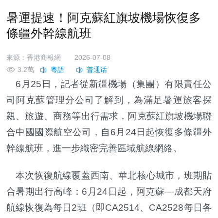
暑運提速！阿克蘇紅旗坡機場恢復多
條疆外幹線航班
來源：香港商報網
2026-07-08
3.2萬
6月25日，記者從新疆機場（集團）有限責任公
司阿克蘇管理分公司了解到，為滿足暑運旅客探
親、旅遊、商務等出行需求，阿克蘇紅旗坡機場聯
合中國國際航空公司，自6月24日起恢復多條疆外
幹線航班，進一步織密完善區域航線網絡。
本次恢復航線覆蓋西南、華北核心城市，班期貼
合暑期出行高峰：6月24日起，阿克蘇—成都天府
航線恢復為每日2班（即CA2514、CA2528每日各