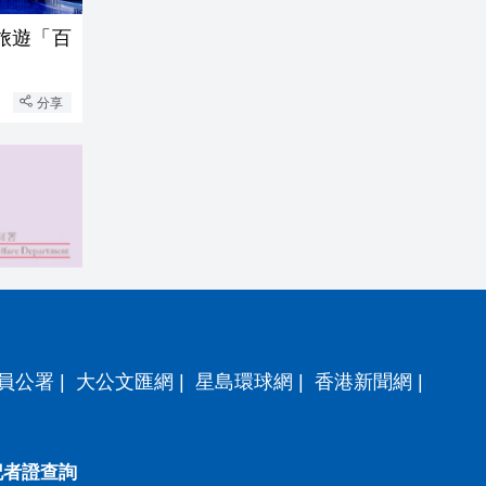
暑旅遊「百
分享
員公署
|
大公文匯網
|
星島環球網
|
香港新聞網
|
記者證查詢