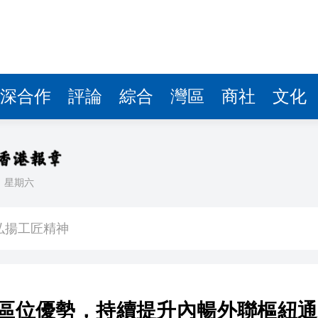
深合作
評論
綜合
灣區
商社
文化
日
星期六
奇蹟 硬核科技從孵化到走進千萬家
弘揚工匠精神
落地，先進製造出海
是選擇是回歸 祖國河山歷歷在目
區位優勢，持續提升內暢外聯樞紐通