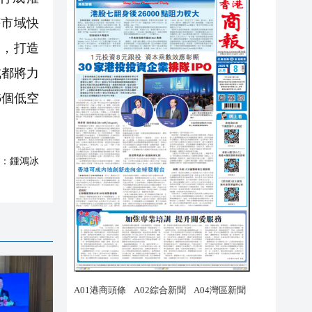
等市域快
道，打造
成都將力
5個低空
：
鍾鴻冰