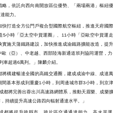
戰略，依託向西向南開放區位優勢、「兩場兩港」樞紐
通達能力。
快打造全方位門戶複合型國際航空樞紐，推進天府國際
造5小時「亞太空中貨運圈」、11小時「亞歐空中貨運
快實施天蒲鐵路建設，加快推進成渝鐵路擴能改造，提
歐（亞）、中老越、西部陸海新通道班列協同運營，力爭
行列車超過6萬列。」陳麟介紹。
將構建暢達全國的高鐵交通圈，建成成渝中線、成達萬
期間基本形成到重慶1小時，到周邊城市群3小時，到京
，成都將完善出蓉出川高速路網體系，推動天眉樂、成樂
作，持續提升高速公路四向輻射通達水平。」
成都將提升跨縣市、跨片區交通通達能力，高水平運