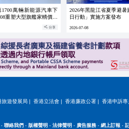
1700萬輛新能源汽車下
2026年黑龍江省夏季避
08重塑大型旗艦家轎價值
日行動」實施方案發布
分享
2026-07-08
港旅遊發展局
|
香港立法會
|
香港廉政公署
|
香港申訴專
-
聯絡我們
-
版權聲明
-
法律聲明
-
廣告服務
-
網上訂報
-