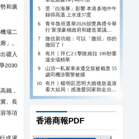
優勢和廣
受「白海豚」影響 本港多地中午
錄得高溫 上水達37度
青年魯班選舉2026頒獎典禮今舉
行 甯漢豪稱政府和建造業議會做
機場二
好培訓工作
微信新功能：可以「撤回」你的
走廊」。
撤回了！
有片｜拜仁2:1擊敗維拉 180秒重
升出疆入
溫全場精華
2030
山頂一私家車未遵交規被截查 55
歲司機涉襲警被捕
有片｜楊明莊思明大婚後急返港
看大結局：感激愛回家助走出低
高鐵，
谷 不捨大家庭
津冀、長
擴容等項
香港商報PDF
行成灌