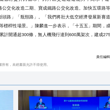
路公交化改造二期、寶成鐵路公交化改造。加快五環路
斷頭路」「瓶頸路」。「我們將壯大低空經濟發展新賽
理等標桿性場景。」陳麟進一步表示，「十五五」期間，
計開通超300條，無人機飛行達到600萬架次，建成27
責任編輯
權所有，未經書面允許不得使用。