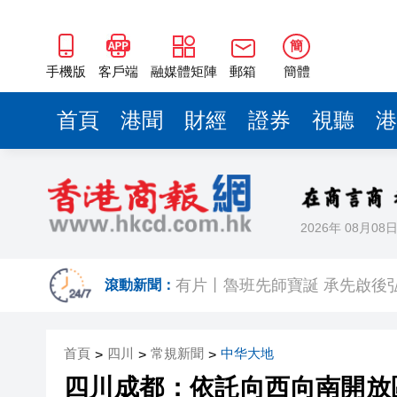
簡
手機版
客戶端
融媒體矩陣
郵箱
簡體
首頁
港聞
財經
證券
視聽
港
2026年 08月08
相約深圳，見證
滾動新聞：
有片丨魯班先師寶誕 承先啟後
相約深圳，見證奇蹟 工業AI
首頁
四川
常規新聞
中华大地
>
>
>
有片丨梁家輝含淚演講：北上不
四川成都：依託向西向南開放