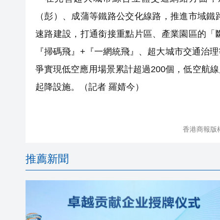
（彭）、成蒲等鐵路公交化線路，推進市域鐵
速路建設，打通銜接重點片區、產業園區的「
『掃碼飛』+『一網統飛』、超大城市交通治
爭實現低空應用場景累計超過200個，低空航線累
起降設施。（記者 羅婧今）
香港商報版
推薦新聞