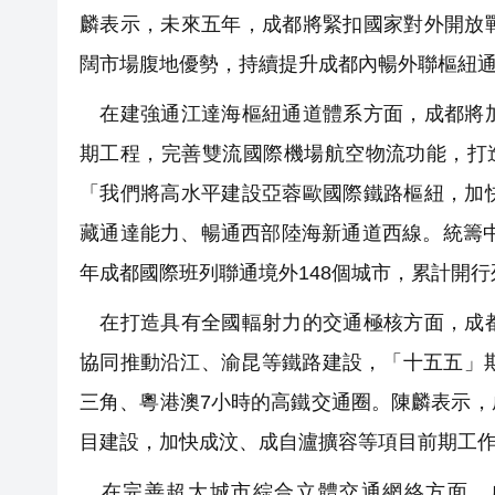
麟表示，未來五年，成都將緊扣國家對外開放
闊市場腹地優勢，持續提升成都內暢外聯樞紐
在建強通江達海樞紐通道體系方面，成都將加
期工程，完善雙流國際機場航空物流功能，打
「我們將高水平建設亞蓉歐國際鐵路樞紐，加
藏通達能力、暢通西部陸海新通道西線。統籌中
年成都國際班列聯通境外148個城市，累計開
在打造具有全國輻射力的交通極核方面，成都
協同推動沿江、渝昆等鐵路建設，「十五五」
三角、粵港澳7小時的高鐵交通圈。陳麟表示
目建設，加快成汶、成自瀘擴容等項目前期工
在完善超大城市綜合立體交通網絡方面，