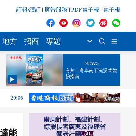
訂報/續訂
廣告服務
PDF電子報
電子報
|
|
|
地方
招商
專題
NEWS
有片丨粵車南下沉浸式體
驗指南
20:08
20:06
20:04
19:33
達能