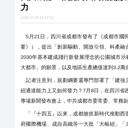
民政事務總署繼續開放19間臨
力
機場一日偵破兩宗販毒案 檢近1
2026-07-09 10:47:53
68歲內地女子攜逾千支私煙入境 
Fabrique華南首店深圳萬像
5月21日，四川省成都市發布了《成都市國
要》），提出「創新驅動、開放引領、科產融
2030年基本建成踐行新發展理念的公園城市
大都市」的願景，以及地區生產總值達到3.2
記者注意到，規劃綱要還專門部署了「建強立
紐通達能力上又如何發力？7月8日，在四川省
專場新聞發布會上，中共成都市委常委、常務
「『十四五』以來，成都搶抓新時代推動西部
府國際機場、成自高鐵等一大批「大樞紐」「