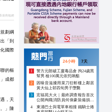
18:34
18:31
香港商報網
18:27
17:56
《規劃綱
提出「到
代化國際
24小時
7天
聯的樞
警方元朗破工廈毒品倉 拘24歲黑
幫男 檢100萬元依托咪酯
』」成都
因噪音滋擾用菜刀狂斬樓上鄰居
黃大仙上邨四旬男子墮斃
宏福苑大火｜最終調查報告首次
遇，天
公開殉職消防員何偉豪裝備損毀
照片
東涌巴士與電單車相撞 鐵騎士捲
升。」陳
車底留醫14小時不治