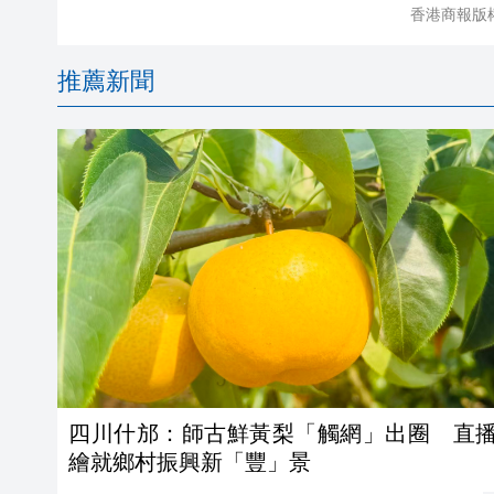
香港商報版
推薦新聞
四川什邡：師古鮮黃梨「觸網」出圈 直
繪就鄉村振興新「豐」景