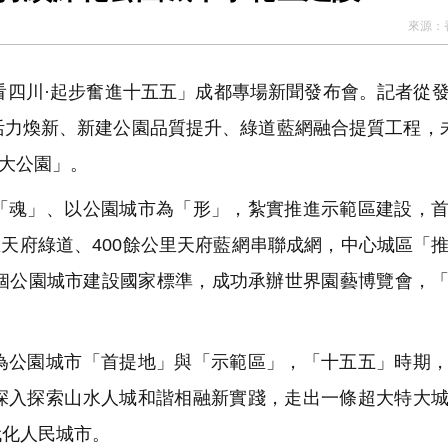
來源：
趨勢逆轉，還是多因素特例？
香港潮
看四川·起步奮進十五五」成都專場新聞發布會。記者從
加徵關稅
活力煥新、新建公園品質提升、綠道藍網融合提質工程，
「大公園」。
魂」、以公園城市為「形」，紮實推進示範區建設，首
里天府綠道、400餘公里天府藍網串聯成網，中心城區「
首個公園城市建設國家標準，成功承辦世界園藝博覽會，
公園城市「首提地」與「示範區」，「十五五」時期，
深入探索山水人城和諧相融新實踐，走出一條超大特大
代化人民城市。