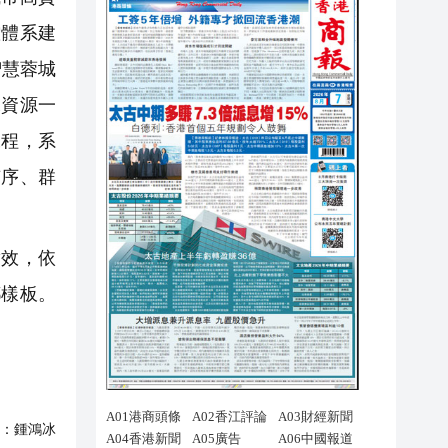
控體系建
智慧蓉城
據資源一
工程，系
有序、群
效，依
都樣板。
：
鍾鴻冰