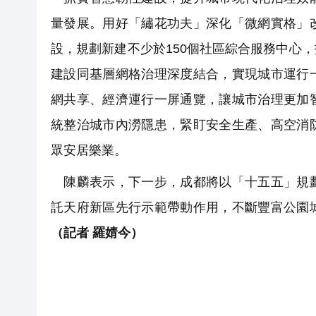
量發展。用好「繡花功夫」深化「微網實格」
設，規劃新建不少於150個社區綜合服務中心
建設同基層網格治理深度結合，實現城市運行
網共享、經濟運行一屏通覽，讓城市治理更加
統整治城市內澇隱患，緊盯安全生產、高空消
眾安居樂業。
陳麟表示，下一步，成都將以「十五五」規劃
託天府新區先行示範帶動作用，不斷豐富公園
（記者 羅婧今）