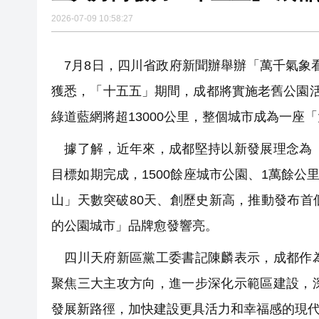
2026-07-09 10:58:27
【經濟點評】7月樓市急凍：是
工簽5年倍增 外籍專才掀回流
7月8日，四川省政府新聞辦舉辦「萬千氣象
特朗普簽署總統令，對多晶矽
獲悉，「十五五」期間，成都將實施老舊公園
綠道藍網將超13000公里，整個城市成為一座
據了解，近年來，成都堅持以新發展理念為「
目標如期完成，1500餘座城市公園、1萬餘公
山」天數突破80天、創歷史新高，推動發布
的公園城市」品牌愈發響亮。
四川天府新區黨工委書記陳麟表示，成都作為
聚焦三大主攻方向，進一步深化示範區建設，
發展新路徑，加快建設更具活力和幸福感的現