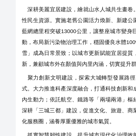
深耕美麗宜居建設，繪就山水人城共生畫卷。
性民生資源。實施老舊公園活力煥新、新建公
藍網總里程突破13000公里，讓整座城市變
動，布局新污染物治理工作，穩固優良水體10
雪」成為日常景致；以城市更新賦能宜居提質
新，兼顧城市外在顏值與內里內涵，切實提升
聚力創新文明建設，探索大城轉型發展路徑
式。大力推進科產深度融合，打通科技創新和
內生動力；依託航空、鐵路等「兩場兩港」樞
深耕「三城三都」建設，促進文化、旅遊、商
化服務圈，涵養厚重優雅的城市氣質。
抓實智慧韌性建設，提升城市現代化治理效能