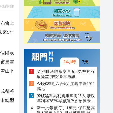
香港商報網
09:15
08:52
發布會上
08:47
未來5年
個階段
推窗見雪
24小時
7天
「雪山下
尖沙咀酒吧命案再多4男被控謀
殺提堂 押後10·29再訊
今晚085期六合彩1注獨中派1911
萬元
成都將
警破黑幫高利貸集團拘25人 涉以
城市轉型
年利率282%放債逾2億 招徠未成
年追數
新一批銀債每手1萬元 保底息高
達4.25厘 8月21日起可申購 發行