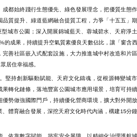
成都始終踐行生態優先、綠色發展理念，把優質生態作
園品質提升、綠道藍網融合提質工程，力爭「十五五」
身巨型城市公園；深入開展錦城藍天、蓉城碧水、天府淨
0%的成果，持續提升空氣質素優良天數佔比，讓「窗含
，完善社區嵌入式配套設施，大力推進城中村改造和片
群眾居住幸福感。
。堅持創新驅動賦能、天府文化鑄魂，從根源轉變城市
成果轉化鏈條，落地豐富公園城市應用場景，培育可持
紐優勢做強國際門戶，持續優化營商環境，擴大對外開
業、體育融合發展，深挖天府文化時代內涵，構建15分
。依靠數字賦能，築牢安全屏障，以精細化治理護航城