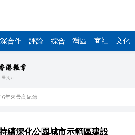
深合作
評論
綜合
灣區
商社
文化
日
星期五
項目
016年來最高紀錄
度反覆橫跳
向發力「十五五」 成都持續深化公園城市示範區建設
舞 太古中期多賺7.3倍派息增15%