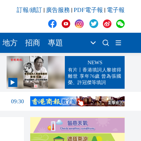
訂報/續訂
廣告服務
PDF電子報
電子報
|
|
|
地方
招商
專題
NEWS
有片丨香港填詞人黎彼得
離世 享年76歲 曾為張國
榮、許冠傑等填詞
09:32
09:30
09:29
09:28
09:24