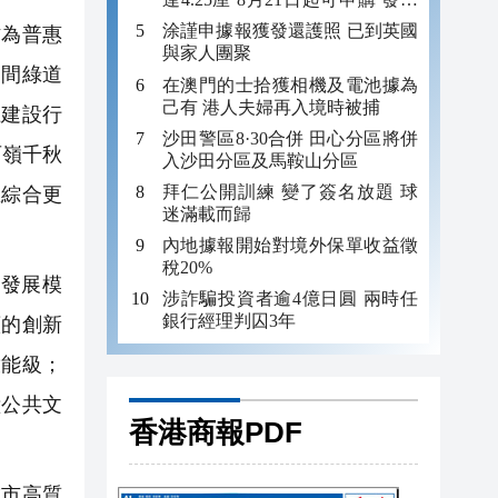
金額最多550億
涂謹申據報獲發還護照 已到英國
為普惠
與家人團聚
期間綠道
在澳門的士拾獲相機及電池據為
己有 港人夫婦再入境時被捕
土建設行
沙田警區8·30合併 田心分區將併
西嶺千秋
入沙田分區及馬鞍山分區
拜仁公開訓練 變了簽名放題 球
區綜合更
迷滿載而歸
內地據報開始對境外保單收益徵
稅20%
發展模
涉詐騙投資者逾4億日圓 兩時任
銀行經理判囚3年
續的創新
放能級；
鐘公共文
香港商報PDF
市高質