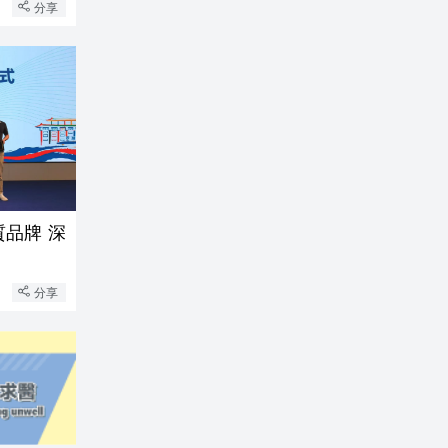
分享
質品牌 深
分享