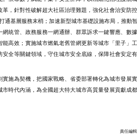
改革，針對性破解超大社區治理難題，強化社會治安防
，打通基層服務末梢；加速新型城市基礎設施布局，推動
一網統管、政務服務一網通辦、群眾訴求一鍵響應、數
智能高效；實施城市燃氣老舊管網更新等城市「里子」
防安全等關鍵領域，守住城市安全底線，保障社會安定
實施為契機，把國家戰略、省委部署轉化為城市發展實
城市時代內涵，為全國超大特大城市高質量發展貢獻成
責任編輯