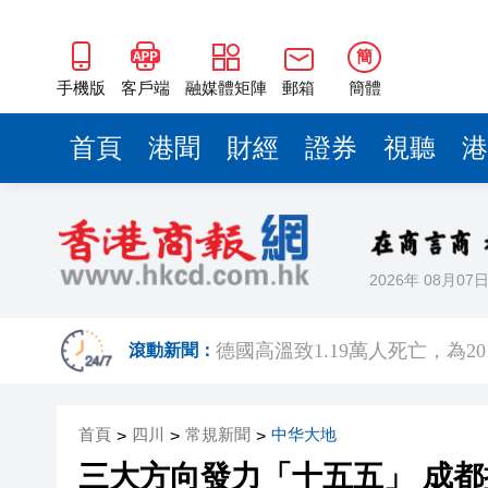
簡
手機版
客戶端
融媒體矩陣
郵箱
簡體
首頁
港聞
財經
證券
視聽
港
2026年 08月07
阿根廷足協認可國際足聯撤回
德國高溫致1.19萬人死亡，為2
滾動新聞：
今年第13號颱風「白海豚」強
首頁
四川
常規新聞
中华大地
>
>
財經早報：銅價逼近歷史高位
>
三大方
白德利：香港首個五年規劃令人鼓