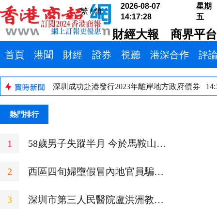
熱門排行
1
58歲男子失蹤半月 今於馬鞍山女
婆山發現遺體
2
西區四旬婦墮假冒內地官員騙案
損失6894萬元
3
深圳市第三人民醫院盧洪洲教授