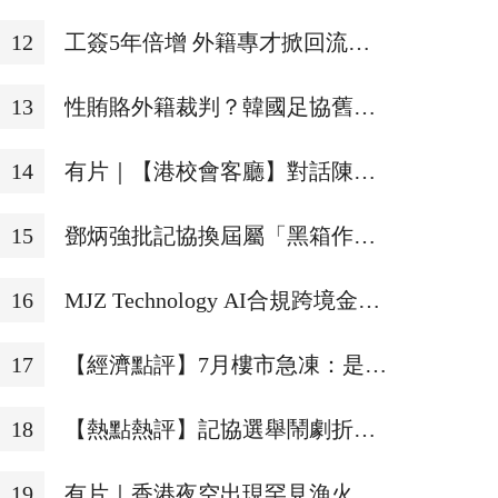
傳媒
12
工簽5年倍增 外籍專才掀回流香
港潮
13
性賄賂外籍裁判？韓國足協舊賬
被翻，官員回應
14
有片｜【港校會客廳】對話陳頌
瑛：以傳統文化底色擁抱 AI 藝
15
鄧炳強批記協換屆屬「黑箱作
術新發展
業」 斥毫無認受性及公信力
16
MJZ Technology AI合規跨境金融
科技突圍 國資注資加持
17
【經濟點評】7月樓市急凍：是趨
勢逆轉，還是多因素特例？
18
【熱點熱評】記協選舉鬧劇折射
組織「沉屙」 業界代表性蕩然無
19
有片｜香港夜空出現罕見漁火光