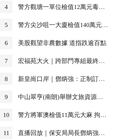
牽頭臨床研究的1類創新藥成功入
4
警方觀塘一單位檢值12萬元毒品
選《自然》雜誌年度榜單
拘捕15男女
5
警方尖沙咀一大廈檢值140萬元毒
品 拘捕六旬婦
6
美股觀望非農數據 道指跌逾百點
7
宏福苑大火｜跨部門專組最終調
查報告公開 火災或為未熄滅煙頭
8
新皇崗口岸｜鄧炳強：正制訂演
引發
練內容及流程 涵蓋人流車流、緊
9
中山翠亨(南朗)舉辦文旅資源交
急應變等
流促進暨文旅推薦官品鑑活動
10
警方將軍澳檢值11萬元大麻 拘捕
3名男女
11
直播回放｜保安局局長鄧炳強見