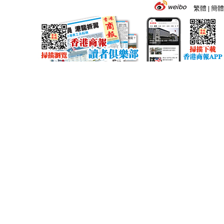
繁體
簡體
|